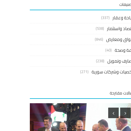
صنيفات
احة وعقار
(337)
صاد واستثمار
(538)
واق ومعارض
(846)
اعة وصحة
(40)
ارف وتمويل
(238)
صيات وشركات سورية
(271)
لات مقترحة