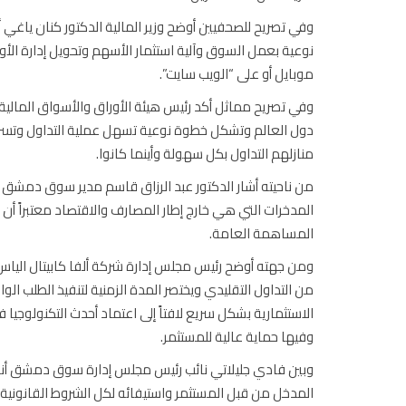
وفي تصريح للصحفيين أوضح وزير المالية الدكتور كنان ياغي أ
نوعية بعمل السوق وآلية استثمار الأسهم وتحويل إدارة الأوامر
موبايل أو على “الويب سايت”.
وفي تصريح مماثل أكد رئيس هيئة الأوراق والأسواق المالية ا
دول العالم وتشكل خطوة نوعية تسهل عملية التداول وتسرع
منازلهم التداول بكل سهولة وأينما كانوا.
من ناحيته أشار الدكتور عبد الرزاق قاسم مدير سوق دمشق للأ
المدخرات التي هي خارج إطار المصارف والاقتصاد معتبراً أن
المساهمة العامة.
ومن جهته أوضح رئيس مجلس إدارة شركة ألفا كابيتال الياس
من التداول التقليدي ويختصر المدة الزمنية لتنفيذ الطلب الوا
الاستثمارية بشكل سريع لافتاً إلى اعتماد أحدث التكنولوجي
وفيها حماية عالية للمستثمر.
وبين فادي جليلاتي نائب رئيس مجلس إدارة سوق دمشق أنه ت
المدخل من قبل المستثمر واستيفائه لكل الشروط القانونية