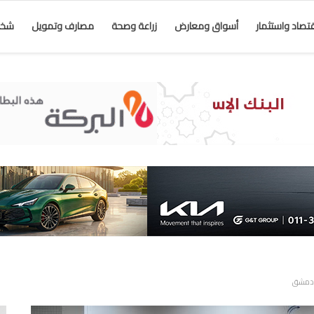
قتصاد واستثمار
أسواق ومعارض
زراعة وصحة
مصارف وتمويل
شخص
ة دمشق