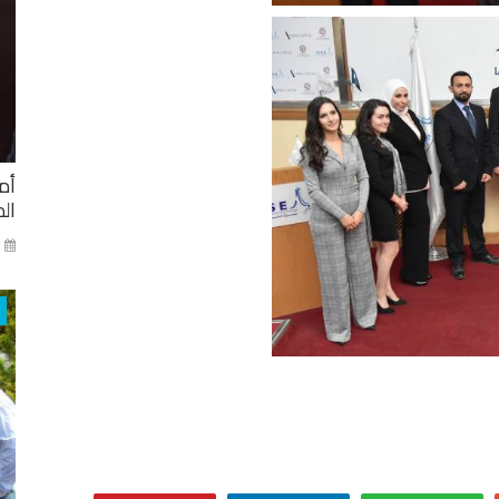
أم
ال
ني