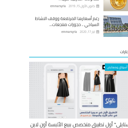
كانون الأول 15, 2019
emmarsyria
رغم أسعارها المرتفعة ووقف النشاط
السياحي .. حجوزات منتجعات...
ايار 17, 2020
emmarsyria
ارات
أسواق ومعارض
تايلي" أول تطبيق متخصص ببيع الألبسة أون لاين