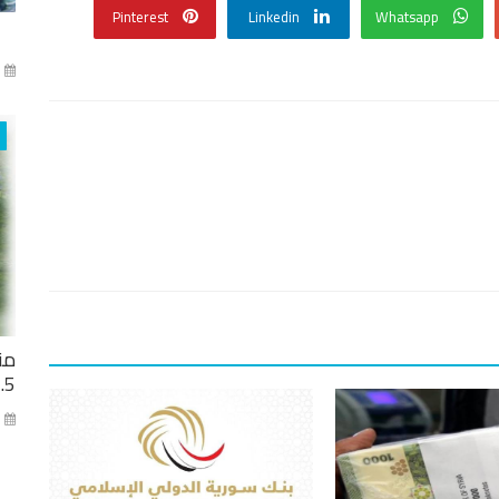
Pinterest
Linkedin
Whatsapp
آذا
من
2.5 مليار ل
كا