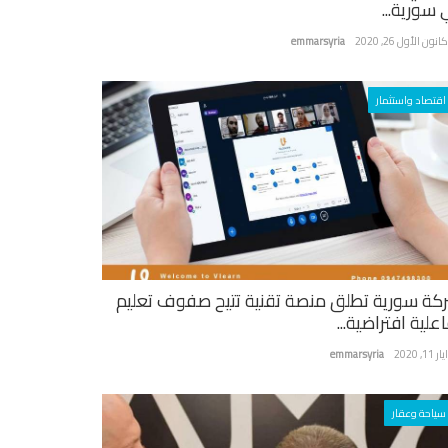
 سورية...
نون الأول 26, 2020
emmarsyria
اقتصاد واستثمار
كة سورية تطلق منصة تقنية تتيح صفوف تعليم
علية افتراضية...
ر 11, 2020
emmarsyria
سياحة وعقار