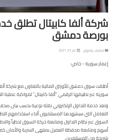
شركة ألفا كابيتال تطلق خدم
بورصة دمشق
مصارف وتمويل
ايار 31, 2021
إعمار سورية - خاص:
أطلقت سوق دمشق للأوراق المالية بالتعاون مع شركة ألفا ك
سورية عبر تطبيقها الرقمي “ألفا كابيتال” لمواكبة عملية
وتعد خدمة التداول الإلكتروني نقلة نوعية بحسب بيان صحف
التعامل التي سيشهدها المستثمرون أثناء استخدامهم التطبي
السوق عبر نظام التداول ومتابعة حركة السوق لحظياً والا
أسهم ومتابعة محفظة العميل بمنتهى السرية والأمان كما 
شريحة من المستثمرين.