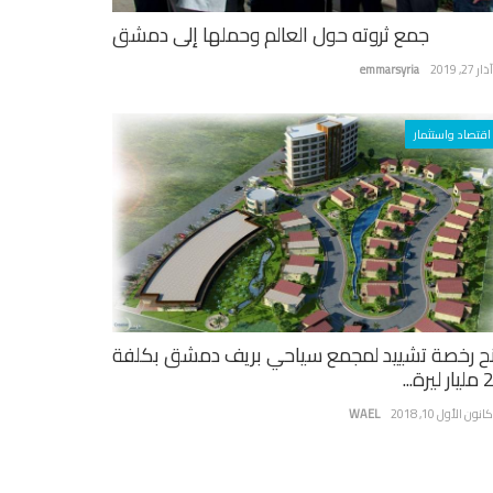
جمع ثروته حول العالم وحملها إلى دمشق
ر 27, 2019
emmarsyria
اقتصاد واستثمار
ح رخصة تشييد لمجمع سياحي بريف دمشق بكلفة
يرة...
نون الأول 10, 2018
WAEL