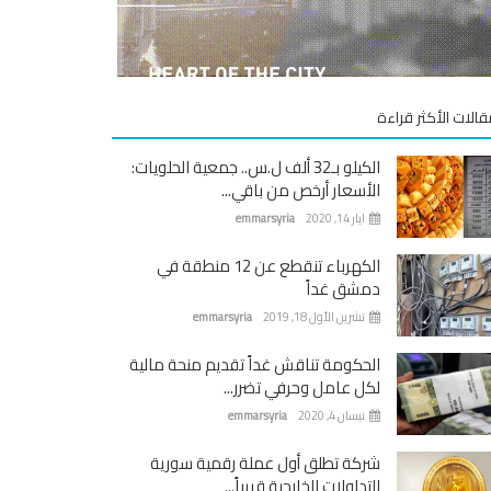
قالات الأكثر قراءة
الكيلو بـ32 ألف ل.س.. جمعية الحلويات:
الأسعار أرخص من باقي...
ايار 14, 2020
emmarsyria
الكهرباء تنقطع عن 12 منطقة في
دمشق غداً
تشرين الأول 18, 2019
emmarsyria
الحكومة تناقش غداً تقديم منحة مالية
لكل عامل وحرفي تضرر...
نيسان 4, 2020
emmarsyria
شركة تطلق أول عملة رقمية سورية
للتداولات الخارجية قريباً...