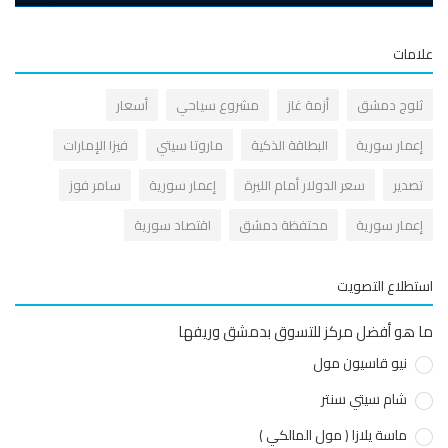
علامات
ثلوج دمشق
أزمة غاز
مشروع سياحي
أسعار
إعمار سورية
البطاقة الذكية
ماروتا سيتي
فيزا الإمارات
تصدير
سعر الدولار أمام الليرة
إعمار سورية
سامر فوز
إعمار سورية
محتفظة دمشق
اقتصاد سورية
استطلاع التصويت
ما هو أفضل مركز للتسوق بدمشق وريفها
نيو قاسيون مول
شام سيتي سنتر
ماسة يلازا ( مول المالكي )