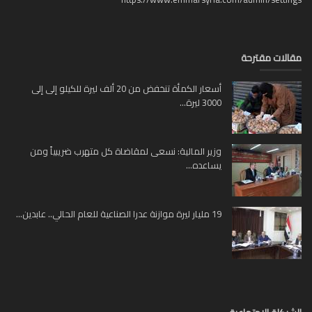
مقالات مقترحة
أسعار الكمأة تنخفض من 20 ألف ليرة للكيلو إلى إلى
3000 ليرة...
وزير المالية: نسعى لمقاضاة كل متهرب ضريبياً ومن
يساعده...
19 مليار ليرة موازنة عدرا الصناعية للعام الحالي.. عابدين...