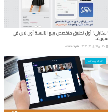
"ستايلي" أول تطبيق متخصص ببيع الألبسة أون لاين في
سورية...
كانون الأول 26, 2020
emmarsyria
اقتصاد واستثمار