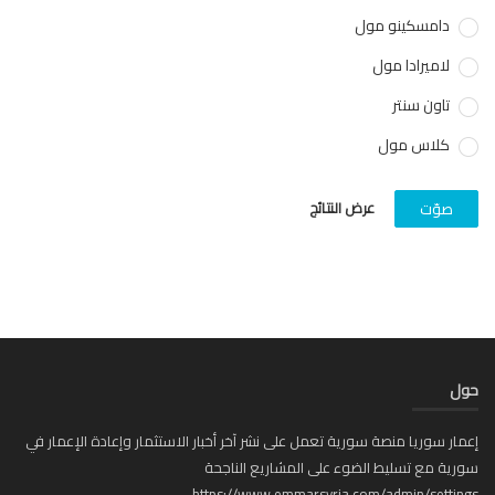
دامسكينو مول
لاميرادا مول
تاون سنتر
كلاس مول
عرض النتائج
صوّت
حول
إعمار سوريا منصة سورية تعمل على نشر آخر أخبار الاستثمار وإعادة الإعمار في
سورية مع تسليط الضوء على المشاريع الناجحة
https://www.emmarsyria.com/admin/settings