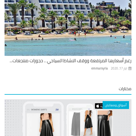
رغم أسعارها المرتفعة ووقف النشاط السياحي .. حجوزات منتجعات...
ايار 17, 2020
emmarsyria
مختارات
أسواق ومعارض