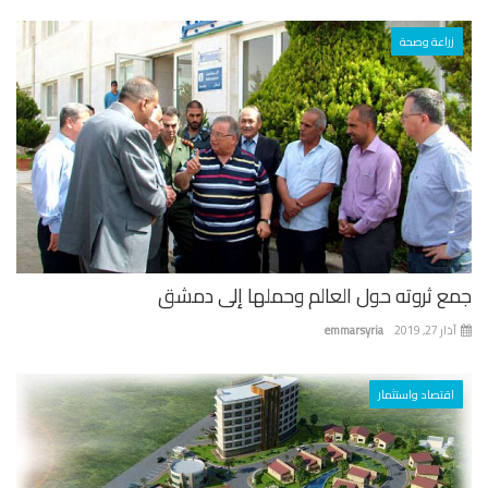
زراعة وصحة
جمع ثروته حول العالم وحملها إلى دمشق
آذار 27, 2019
emmarsyria
اقتصاد واستثمار