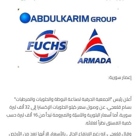
ار سورية:
ن رئيس "الجمعية الحرفية لصناعة البوظة والحلويات والمرطبات"
بسام قلعجي، عن وصول سعر كيلو الحلويات الإكسترا إلى 32 ألف ليرة
سورية، أما أسعار البلورية والآسيّة والمبرومة تبدأ من 16 ألف ليرة حسب
ة الفستق نظراً لغلائه.
ل قلعجي، إنه رغم الارتفاع الحالي بالأسعار، إلا أنها تعد من الأرخص