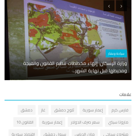
سياحة وعقار
شخصي
وزارة الإسكان: إنهاء مخططات تنظيم القابون والفيجة
الكهر
ومحيطها قبل نهاية الشهر...
خط ال
مات
ارس كرم
إعمار سورية
ثلوج دمشق
غاز
دمشق
اروتا سيتي
سعر صرف الدولار
إعمار سورية
القانون 10
شروع سياحي
مازن الدباس
سيول دمشق
اقتصاد سورية