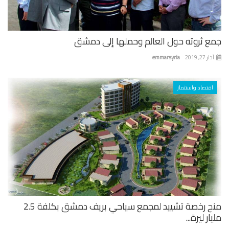
ع ثروته حول العالم وحملها إلى دمشق
 27, 2019
emmarsyria
اقتصاد واستثمار
منح رخصة تشييد لمجمع سياحي بريف دمشق بكلفة 2.5
ار ليرة...