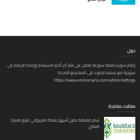
ل
ار سوريا منصة سورية تعمل على نشر آخر أخبار الاستثمار وإعادة الإعمار في
ية مع تسليط الضوء على المشاريع الناجحة
https://www.emmarsyria.com/admin/setti
لات مقترحة
شام القابضة تطرح أسهم شركة الغريواتي للبيع بالمزاد
العلني