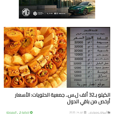
الكيلو بـ32 ألف ل.س.. جمعية الحلويات: الأسعار
خص من باقي الدول
إضافة إلى المفضلة
سواق ومعارض
ايار 14, 2020