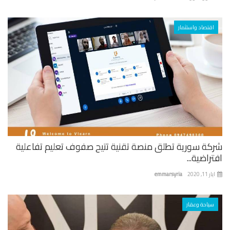
اقتصاد واستثمار
كة سورية تطلق منصة تقنية تتيح صفوف تعليم تفاعلية
راضية...
 11, 2020
emmarsyria
سياحة وعقار