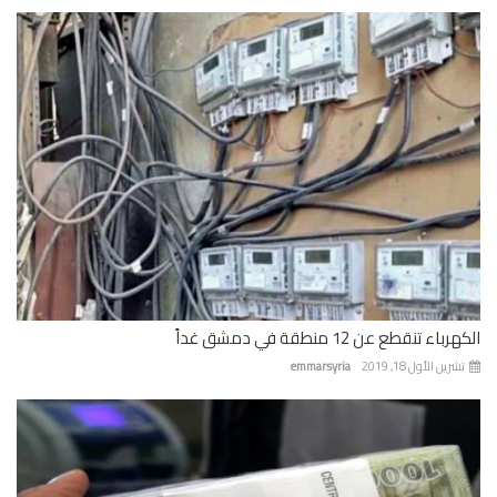
باء تنقطع عن 12 منطقة في دمشق غداً
رين الأول 18, 2019
emmarsyria