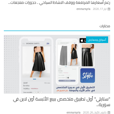
 أسعارها المرتفعة ووقف النشاط السياحي .. حجوزات منتجعات...
 17, 2020
emmarsyria
ارات
أسواق ومعارض
تايلي" أول تطبيق متخصص ببيع الألبسة أون لاين في
ية...
نون الأول 26, 2020
emmarsyria