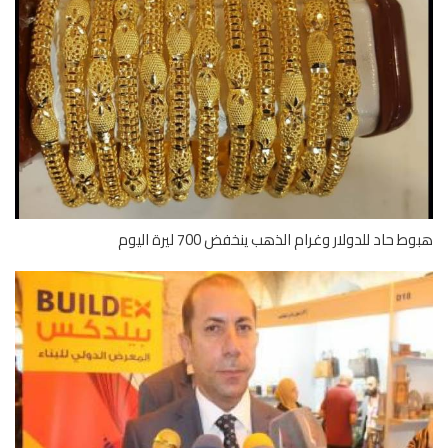
 حاد للدولار وغرام الذهب ينخفض 700 ليرة اليوم