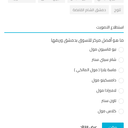
لوج
دمشق الشام القابضة
طلاع التصويت
هو أفضل مركز للتسوق بدمشق وريفها
نيو قاسيون مول
شام سيتي سنتر
ماسة يلازا ( مول المالكي )
دامسكينو مول
لاميرادا مول
تاون سنتر
كلاس مول
عرض النتائج
صوّت