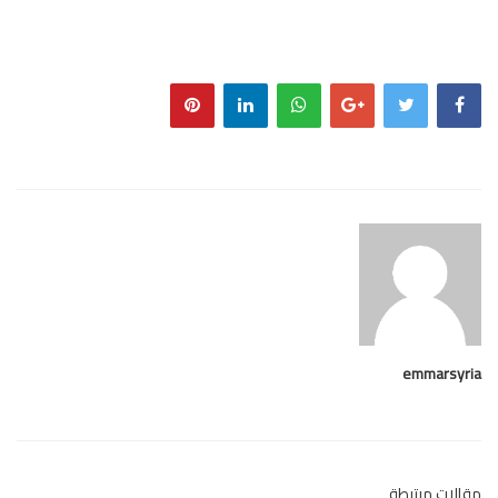
emmarsy
لات مرتبطة