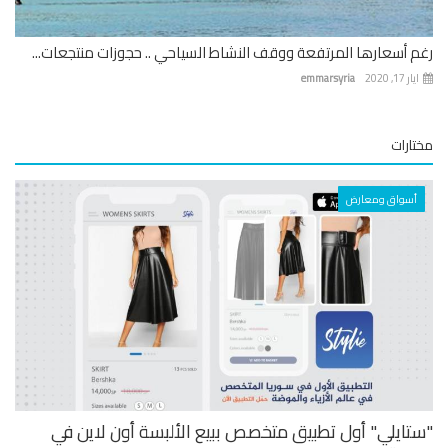
 أسعارها المرتفعة ووقف النشاط السياحي .. حجوزات منتجعات...
 17, 2020
emmarsyria
ارات
أسواق ومعارض
تايلي" أول تطبيق متخصص ببيع الألبسة أون لاين في