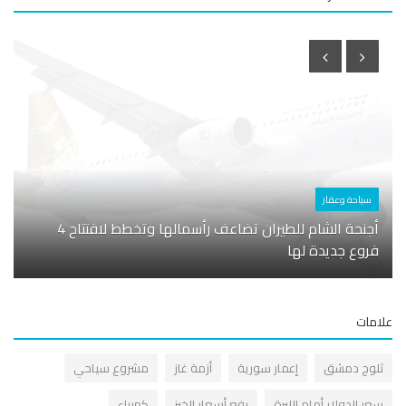
سياحة وعقار
أسوا
أجنحة الشام للطيران تضاعف رأسمالها وتخطط لافتتاح 4
فروع جديدة لها
مصدر 
مات
لوج دمشق
إعمار سورية
أزمة غاز
مشروع سياحي
عر الدولار أمام الليرة
رفع أسعار الخبز
كهرباء