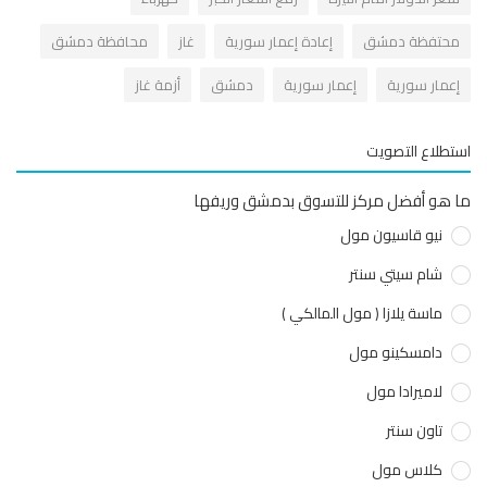
حتفظة دمشق
إعادة إعمار سورية
غاز
محافظة دمشق
عمار سورية
إعمار سورية
دمشق
أزمة غاز
طلاع التصويت
هو أفضل مركز للتسوق بدمشق وريفها
نيو قاسيون مول
شام سيتي سنتر
ماسة يلازا ( مول المالكي )
دامسكينو مول
لاميرادا مول
تاون سنتر
كلاس مول