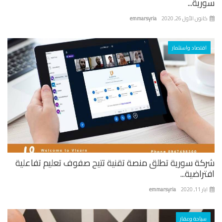
ية...
نون الأول 26, 2020
emmarsyria
اقتصاد واستثمار
كة سورية تطلق منصة تقنية تتيح صفوف تعليم تفاعلية
راضية...
 11, 2020
emmarsyria
سياحة وعقار