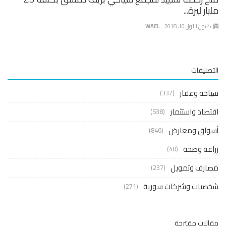
ار ليرة...
نون الأول 10, 2018
WAEL
صنيفات
حة وعقار
(337)
صاد واستثمار
(538)
واق ومعارض
(846)
عة وصحة
(40)
ارف وتمويل
(237)
صيات وشركات سورية
(271)
لات مقترحة