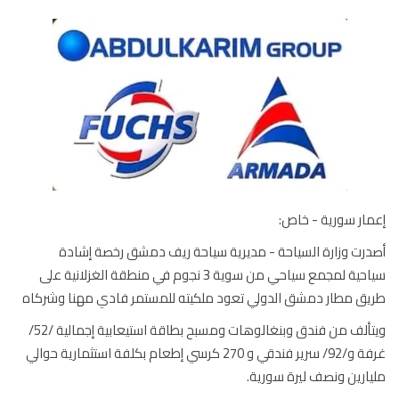
ار سورية - خاص:
رت وزارة السياحة - مديرية سياحة ريف دمشق رخصة إشادة
سياحية لمجمع سياحي من سوية 3 نجوم في منطقة الغزلانية على
ق مطار دمشق الدولي تعود ملكيته للمستمر فادي مهنا وشركاه
ويتألف من فندق وبنغالوهات ومسبح بطاقة استيعابية إجمالية /52/
غرفة و/92/ سرير فندقي و 270 كرسي إطعام بكلفة استثمارية حوالي
ارين ونصف ليرة سورية.