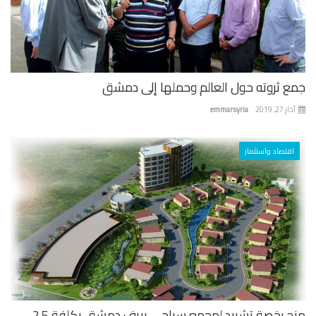
ع ثروته حول العالم وحملها إلى دمشق
 27, 2019
emmarsyria
اقتصاد واستثمار
منح رخصة تشييد لمجمع سياحي بريف دمشق بكلفة 2.5