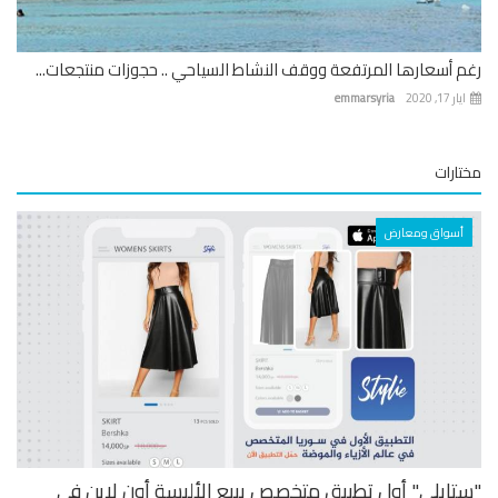
 أسعارها المرتفعة ووقف النشاط السياحي .. حجوزات منتجعات...
 17, 2020
emmarsyria
ارات
أسواق ومعارض
تايلي" أول تطبيق متخصص ببيع الألبسة أون لاين في