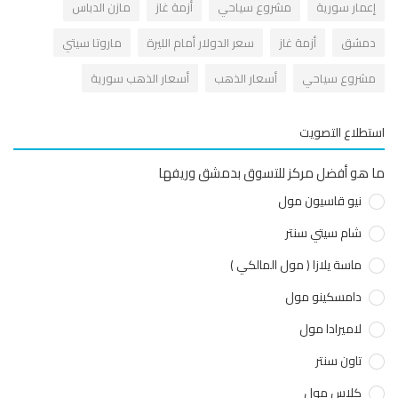
عمار سورية
مشروع سياحي
أزمة غاز
مازن الدباس
مشق
أزمة غاز
سعر الدولار أمام الليرة
ماروتا سيتي
شروع سياحي
أسعار الذهب
أسعار الذهب سورية
طلاع التصويت
هو أفضل مركز للتسوق بدمشق وريفها
نيو قاسيون مول
شام سيتي سنتر
ماسة يلازا ( مول المالكي )
دامسكينو مول
لاميرادا مول
تاون سنتر
كلاس مول