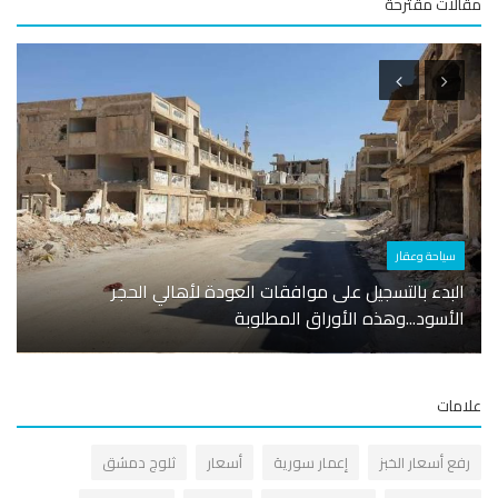
لات مقترحة
سياحة وعقار
أسوا
البدء بالتسجيل على موافقات العودة لأهالي الحجر
الأسود...وهذه الأوراق المطلوبة
السور
مات
فع أسعار الخبز
إعمار سورية
أسعار
ثلوج دمشق