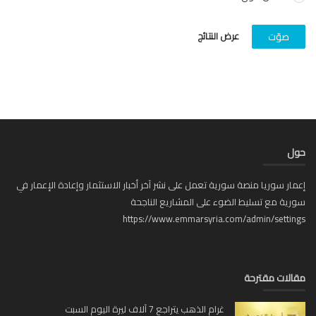
عرض النتائج
صوّت
ل
ار سوريا منصة سورية تعمل على نشر آخر أخبار الاستثمار وإعادة الإعمار في
ية مع تسليط الضوء على المشاريع الناجحة
https://www.emmarsyria.com/admin/setti
لات مقترحة
غرام الذهب يتراجع 7 آلاف ليرة اليوم السبت