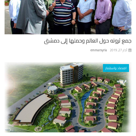
ع ثروته حول العالم وحملها إلى دمشق
 27, 2019
emmarsyria
اقتصاد واستثمار