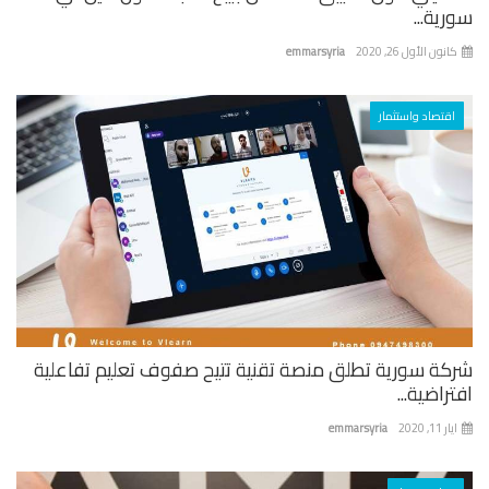
ية...
نون الأول 26, 2020
emmarsyria
اقتصاد واستثمار
كة سورية تطلق منصة تقنية تتيح صفوف تعليم تفاعلية
راضية...
 11, 2020
emmarsyria