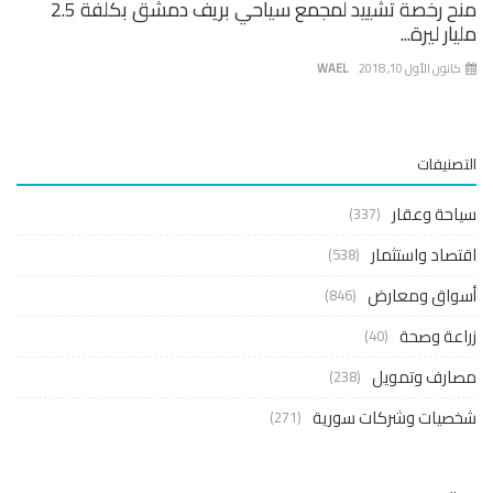
منح رخصة تشييد لمجمع سياحي بريف دمشق بكلفة 2.5
ار ليرة...
نون الأول 10, 2018
WAEL
صنيفات
حة وعقار
(337)
صاد واستثمار
(538)
واق ومعارض
(846)
عة وصحة
(40)
ارف وتمويل
(238)
صيات وشركات سورية
(271)