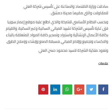
قت وزارة الاقتصاد والصناعة على تأسيس شركة العلي
قاولات والتي مقرها مدينة دمشق .
سب النظام الأساسي للشركة والذي اطلع عليه موقع إعمار سوريا
 غاية تأسيس الشركة تشييد المباني السكنية وغير السكنية، والقيام
فة الأعمال الإنشائية واستيراد وتصدير كافة المواد المتعلقة بالبناء
اكساء وتجميع وإقام المباني مسبقة الصنع وإنشاء وإصلاح الطرق.
ود ملكية الشركة للسيد محمود حسن العلي
مات