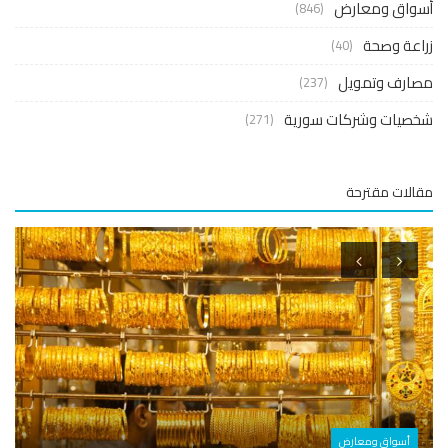
واق ومعارض
(846)
عة وصحة
(40)
ارف وتمويل
(237)
صيات وشركات سورية
(271)
لات مقترحة
أسوا
أسواق ومعارض