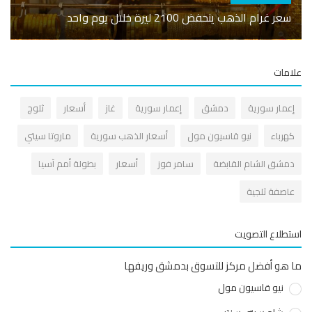
الارج
سعر غرام الذهب ينحفض 2100 ليرة خلال يوم واحد
إضافي
مات
عمار سورية
دمشق
إعمار سورية
غاز
أسعار
ثلوج
هرباء
نيو قاسيون مول
أسعار الذهب سورية
ماروتا سيتي
مشق الشام القابضة
سامر فوز
أسعار
بطولة أمم آسيا
اصفة ثلجية
طلاع التصويت
هو أفضل مركز للتسوق بدمشق وريفها
نيو قاسيون مول