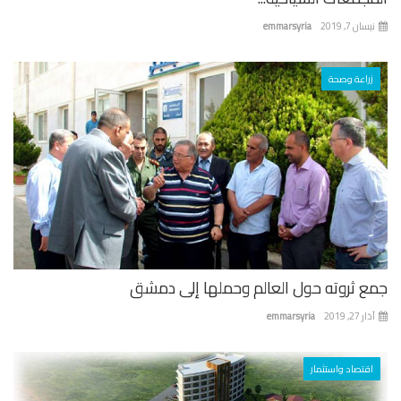
ان 7, 2019
emmarsyria
زراعة وصحة
ع ثروته حول العالم وحملها إلى دمشق
 27, 2019
emmarsyria
اقتصاد واستثمار