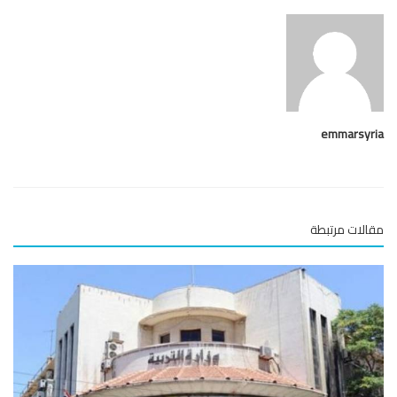
emmarsy
لات مرتبطة