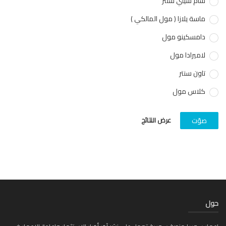
شام سيتي سنتر
ماسة يلازا ( مول المالكي )
دامسكينو مول
لاميرادا مول
تاون سنتر
كلاس مول
عرض النتائج
صوّت
ل