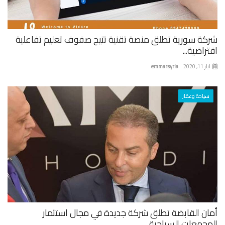
كة سورية تطلق منصة تقنية تتيح صفوف تعليم تفاعلية
راضية...
 11, 2020
emmarsyria
سياحة وعقار
ان القابضة تطلق شركة جديدة في مجال استثمار
جمعات السياحية...