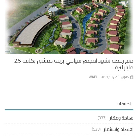
منح رخصة تشييد لمجمع سياحي بريف دمشق بكلفة 2.5
ار ليرة...
نون الأول 10, 2018
WAEL
صنيفات
حة وعقار
(337)
صاد واستثمار
(538)