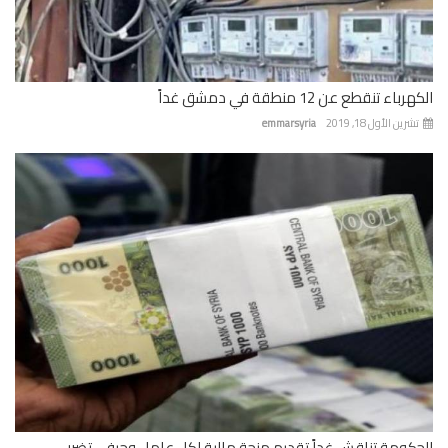
باء تنقطع عن 12 منطقة في دمشق غداً
رين الأول 18, 2019
emmarsyria
كومة تناقش غداً تقديم منحة مالية لكل عامل وحرفي تضرر...