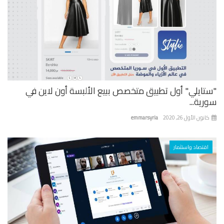
تايلي" أول تطبيق متخصص ببيع الألبسة أون لاين في
ية...
نون الأول 26, 2020
emmarsyria
اقتصاد واستثمار