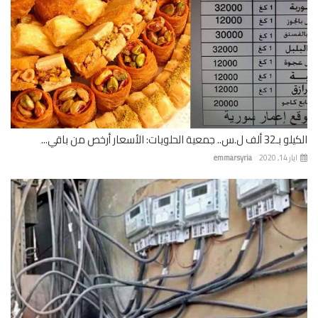
 جمعية الحلويات: الأسعار أرخص من باقي...
 14, 2020
emmarsyria