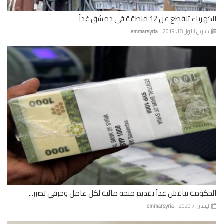
باء تنقطع عن 12 منطقة في دمشق غداً
رين الأول 18, 2019
emmarsyria
كومة تناقش غداً تقديم منحة مالية لكل عامل وحرفي تضرر...
ان 4, 2020
emmarsyria