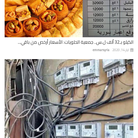
 جمعية الحلويات: الأسعار أرخص من باقي...
 14, 2020
emmarsyria