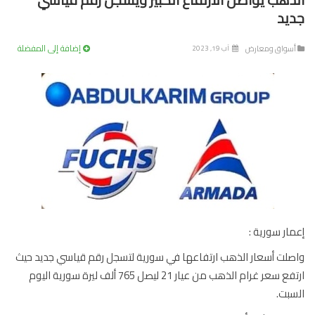
يد
إضافة إلى المفضلة
سواق ومعارض
آب 19, 2023
ار سورية :
لت أسعار الذهب ارتفاعها في سورية لتسجل رقم قياسي جديد حيث
ارتفع سعر غرام الذهب من عيار 21 ليصل 765 ألف ليرة سورية اليوم
بت.