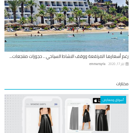
 أسعارها المرتفعة ووقف النشاط السياحي .. حجوزات منتجعات...
 17, 2020
emmarsyria
ارات
أسواق ومعارض