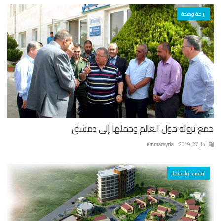
زراعة وصحة
ع ثروته حول العالم وحملها إلى دمشق
 27, 2019
emmarsyria
اقتصاد واستثمار