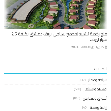
منح رخصة تشييد لمجمع سياحي بريف دمشق بكلفة 2.5
ار ليرة...
نون الأول 10, 2018
WAEL
صنيفات
حة وعقار
(337)
صاد واستثمار
(538)
واق ومعارض
(846)
عة وصحة
(40)