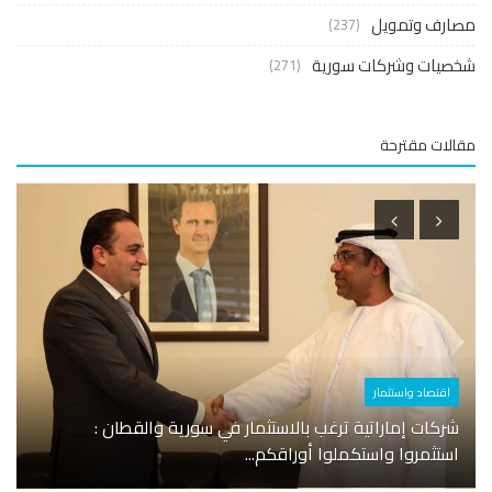
ارف وتمويل
(237)
صيات وشركات سورية
(271)
لات مقترحة
اقتصاد واستثمار
أسوا
شركات إماراتية ترغب بالاستثمار في سورية والقطان :
استثمروا واستكملوا أوراقكم...
وزارة