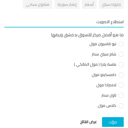
اروتا سيتي
أسعار
إعمار سورية
مشروع سياحي
طلاع التصويت
هو أفضل مركز للتسوق بدمشق وريفها
نيو قاسيون مول
شام سيتي سنتر
ماسة يلازا ( مول المالكي )
دامسكينو مول
لاميرادا مول
تاون سنتر
كلاس مول
عرض النتائج
صوّت