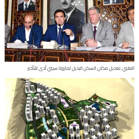
لبي: تعديل مكان السكن البديل لماروتا سيتي أدى للتأخير