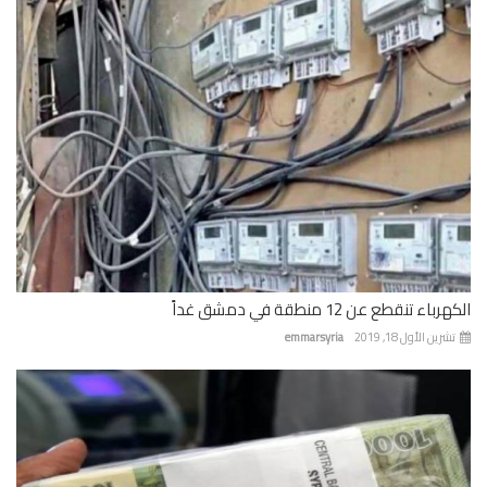
باء تنقطع عن 12 منطقة في دمشق غداً
رين الأول 18, 2019
emmarsyria