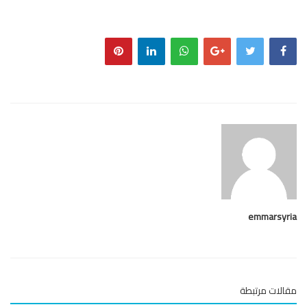
emmarsy
لات مرتبطة