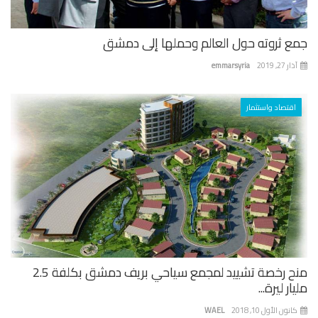
ع ثروته حول العالم وحملها إلى دمشق
 27, 2019
emmarsyria
اقتصاد واستثمار
منح رخصة تشييد لمجمع سياحي بريف دمشق بكلفة 2.5
ار ليرة...
نون الأول 10, 2018
WAEL