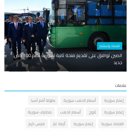
اقتصاد واستثمار
أسوا
الصين توافق على تقديم منحة ثانية لسورية تضم 100 باص
جديد
اليوم
مات
عمار سورية
أسعار الذهب سورية
بطولة أمم آسيا
عمار سورية
ثلوج
أسعار الذهب
مصارف سورية
قتصاد سورية
إعمار سورية
أزمة غاز
فارس كرم