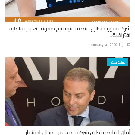
كة سورية تطلق منصة تقنية تتيح صفوف تعليم تفاعلية
راضية...
 11, 2020
emmarsyria
سياحة وعقار
ان القابضة تطلق شركة جديدة في مجال استثمار