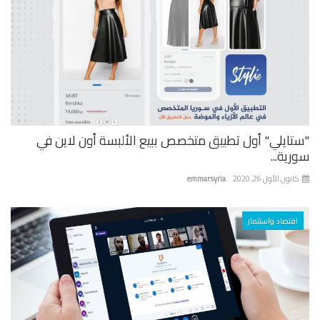
تايلي" أول تطبيق متخصص ببيع الألبسة أون لاين في
ية...
نون الأول 26, 2020
emmarsyria
اقتصاد واستثمار