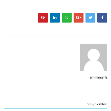
emmarsy
لات مرتبطة