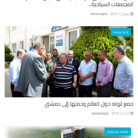
جمعات السياحية...
ان 7, 2019
emmarsyria
زراعة وصحة
ع ثروته حول العالم وحملها إلى دمشق
 27, 2019
emmarsyria
اقتصاد واستثمار