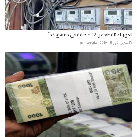
باء تنقطع عن 12 منطقة في دمشق غداً
رين الأول 18, 2019
emmarsyria