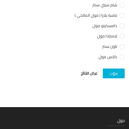
شام سيتي سنتر
ماسة يلازا ( مول المالكي )
دامسكينو مول
لاميرادا مول
تاون سنتر
كلاس مول
عرض النتائج
صوّت
ل