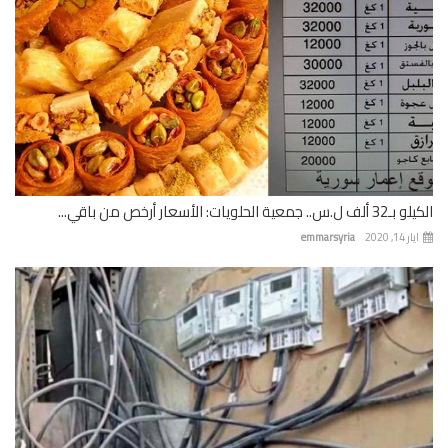
 جمعية الحلويات: الأسعار أرخص من باقي...
 14, 2020
emmarsyria