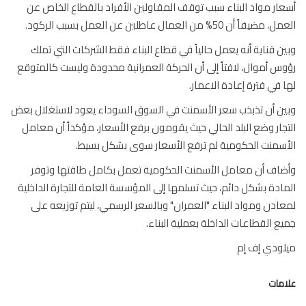
ار مواد البناء سبب توقف المقاولين الأفراد بالقطاع الخاص عن
يفاً أن 50% من العمال عاطلين عن العمل بسبب الركود.
ن قناية أنه يعمل حالياً في قطاع البناء فقط الشركات التي تملك
س أموال، لافتاً إلى أن الحركة العمرانية محدودة وليست كالمتوقع
 في فترة إعادة الاعمار.
ن أن تذبذب سعر الأسمنت في السوق السوداء يعود لاستغلال بعض
جار وضع البلد الحالي حيث يقومون برفع الأسعار، مؤكداً أن معامل
سمنت الحكومية لم ترفع الأسعار سوى بشكل بسيط.
اف أن معامل الأسمنت الحكومية تعمل بكامل طاقتها وتوفر
ادة بشكل دائم، حيث تسلمها إلى المؤسسة العامة للتجارة الداخلية
ادن ومواد البناء "العمران" وبالسعر الرسمي، ليتم توزيعه على
ع القطاعات الداخلة بعملية البناء.
ودي إف إم
مات