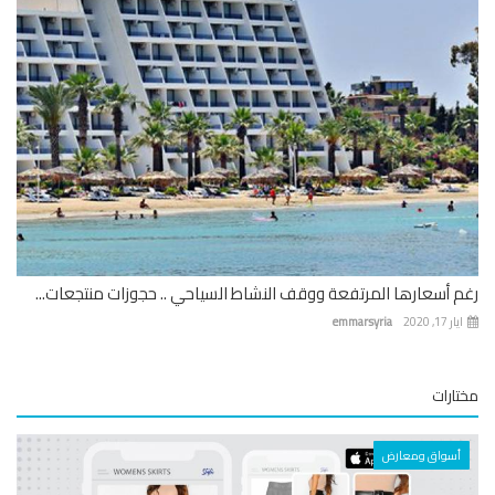
 أسعارها المرتفعة ووقف النشاط السياحي .. حجوزات منتجعات...
 17, 2020
emmarsyria
ارات
أسواق ومعارض