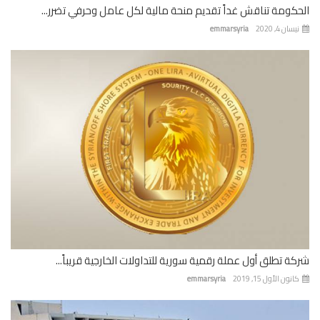
كومة تناقش غداً تقديم منحة مالية لكل عامل وحرفي تضرر...
ان 4, 2020
emmarsyria
ة تطلق أول عملة رقمية سورية للتداولات الخارجية قريباً...
نون الأول 15, 2019
emmarsyria