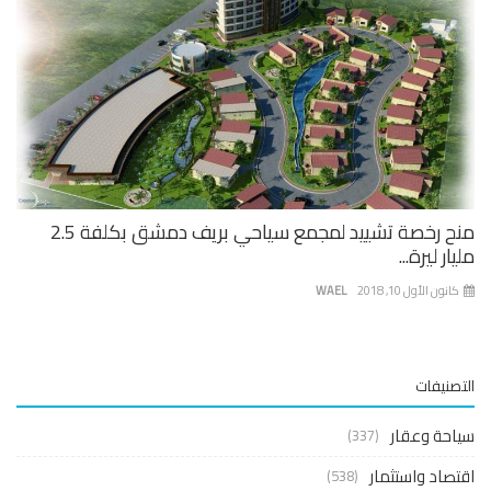
منح رخصة تشييد لمجمع سياحي بريف دمشق بكلفة 2.5
ار ليرة...
نون الأول 10, 2018
WAEL
صنيفات
حة وعقار
(337)
صاد واستثمار
(538)