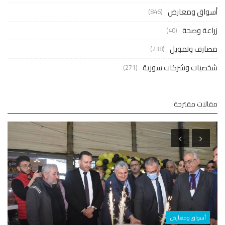
واق ومعارض
(846)
عة وصحة
(40)
ارف وتمويل
(238)
صيات وشركات سورية
(271)
لات مقترحة
أسواق ومعارض