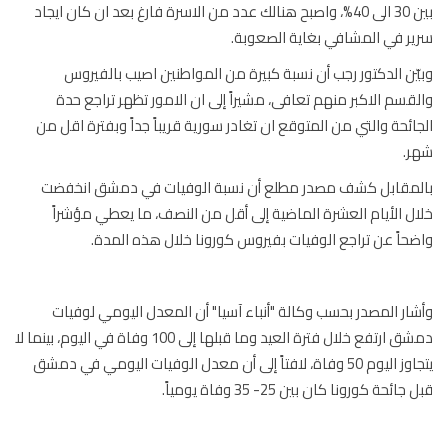
بين 30 الى 40%، واصبح هنالك عدد من الاسرة فارغ بعد ان كان ايجاد
ر في المشافي بغاية الصعوبة.
ّن الدكتور رجب أن نسبة كبيرة من المواطنين اصيب بالفيروس
قسم الاكبر منهم تعافى، مشيراً إلى ان الامور تظهر تراجع حدة
ائحة والتي من المتوقع ان تغادر سورية قريباً جداً وبفترة اقل من
ر.
مقابل كشف مصدر مطلع أن نسبة الوفيات في دمشق انخفضت
ل الأيام العشرة الماضية إلى أقل من النصف، ما يعطي مؤشراً
حاً عن تراجع الوفيات بفيروس كورونا خلال هذه المدة.
ار المصدر بحسب وكالة "أنباء آسيا" أن المعدل اليومي لوفيات
دمشق ارتفع خلال فترة العيد وما قبلها إلى 100 وفاة في اليوم، بينما لا
يتجاوز اليوم 50 وفاة، لافتاً إلى أن معدل الوفيات اليومي في دمشق
ائحة كورونا كان بين 25- 35 وفاة يومياً.