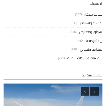
صنيفات
حة وعقار
(337)
صاد واستثمار
(538)
واق ومعارض
(846)
عة وصحة
(40)
ارف وتمويل
(238)
صيات وشركات سورية
(271)
لات مقترحة