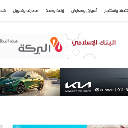
قتصاد واستثمار
أسواق ومعارض
زراعة وصحة
مصارف وتمويل
شخص