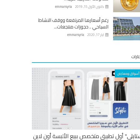
كانون الأول 15, 2019
emmarsyria
رغم أسعارها المرتفعة ووقف النشاط
السياحي .. حجوزات منتجعات...
ايار 17, 2020
emmarsyria
ارات
أسواق ومعارض
تايلي" أول تطبيق متخصص ببيع الألبسة أون لاين