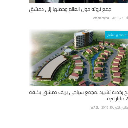
جمع ثروته حول العالم وحملها إلى دمشق
ر 27, 2019
emmarsyria
اقتصاد واستثمار
ح رخصة تشييد لمجمع سياحي بريف دمشق بكلفة
يرة...
نون الأول 10, 2018
WAEL