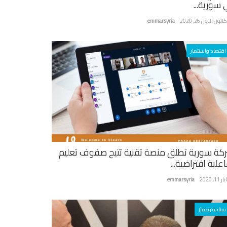
 سورية...
نون الأول 26, 2020
emmarsyria
اقتصاد واستثمار
كة سورية تطلق منصة تقنية تتيح صفوف تعليم
علية افتراضية...
ر 11, 2020
emmarsyria
سياحة وعقار