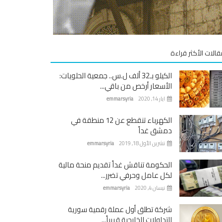
قالات الأكثر قراءة
الكيلو بـ32 ألف ل.س.. جمعية الحلويات:
الأسعار أرخص من باقي...
ايار 14, 2020
emmarsyria
الكهرباء تنقطع عن 12 منطقة في
دمشق غداً
تشرين الأول 18, 2019
emmarsyria
الحكومة تناقش غداً تقديم منحة مالية
لكل عامل وحرفي تضرر...
نيسان 4, 2020
emmarsyria
شركة تطلق أول عملة رقمية سورية
للتداولات الخارجية قريباً...