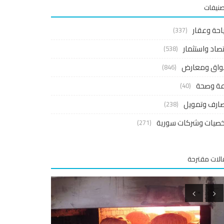
صنيفات
احة وعقار
(337)
صاد واستثمار
(538)
واق ومعارض
(846)
اعة وصحة
(40)
ارف وتمويل
(238)
صيات وشركات سورية
(271)
لات مقترحة