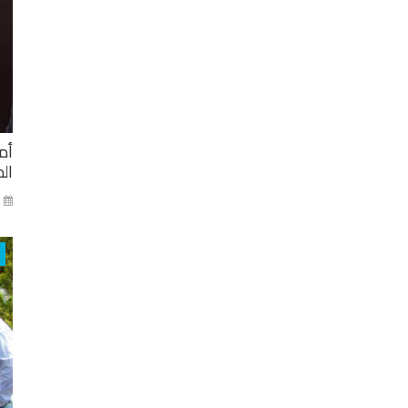
أم
ال
ني