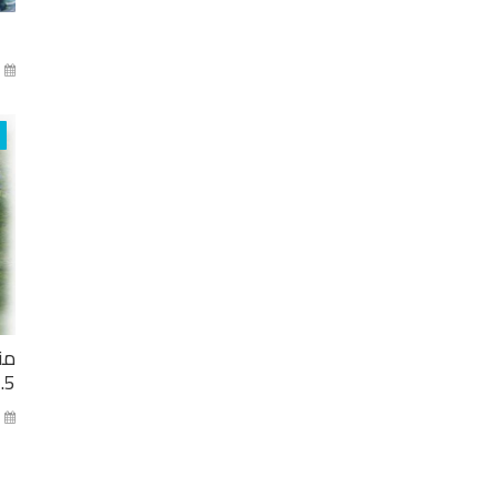
آذا
من
2.5 مليار ل
كا