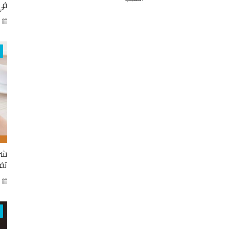
في
كا
شر
تفا
ايا