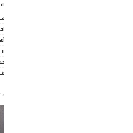
الت
سي
اقت
أس
زر
مص
شخ
مقا