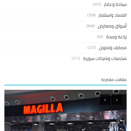
حة وعقار
(337)
صاد واستثمار
(538)
واق ومعارض
(846)
عة وصحة
(40)
ارف وتمويل
(237)
صيات وشركات سورية
(271)
لات مقترحة