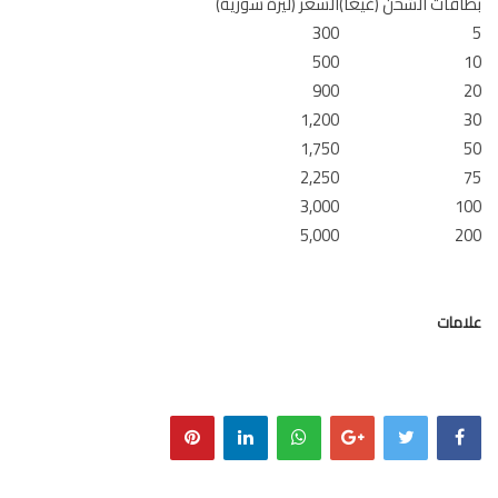
قات الشحن (غيغا)
السعر (ليرة سورية)
300
500
900
1,200
1,750
2,250
3,000
1
5,000
2
مات