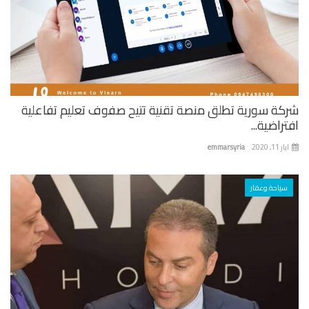
كة سورية تطلق منصة تقنية تتيح صفوف تعليم تفاعلية
راضية...
 11, 2020
emmarsyria
سياحة وعقار