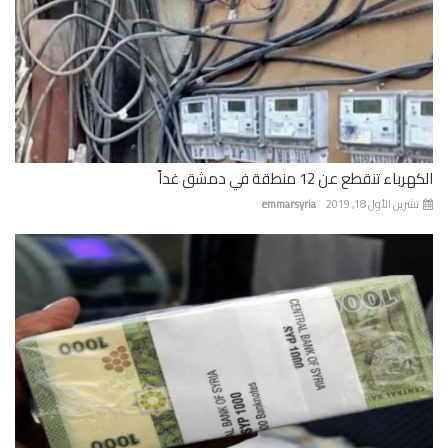
باء تنقطع عن 12 منطقة في دمشق غداً
رين الأول 18, 2019
emmarsyria