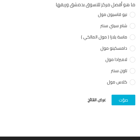
هو أفضل مركز للتسوق بدمشق وريفها
نيو قاسيون مول
شام سيتي سنتر
ماسة يلازا ( مول المالكي )
دامسكينو مول
لاميرادا مول
تاون سنتر
كلاس مول
عرض النتائج
صوّت