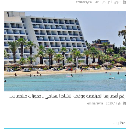
نون الأول 15, 2019
emmarsyria
 أسعارها المرتفعة ووقف النشاط السياحي .. حجوزات منتجعات...
 17, 2020
emmarsyria
ارات