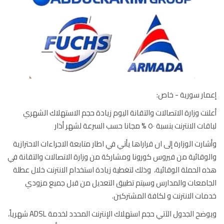
ار سورية - خاص:
نت وزارة الاتصالات والتقانة اليوم زيادة حجم الاستهلاك الشهري
الانترنت بنسبة ٥٠ % مجانا حسب السرعة لشهر أذار
ارت الوزارة إلى ان قراراها يأتي في اطار متابعة الاجراءات الاحترازية
وقائية من فيروس كورونا ومشاركة من وزارة الاتصالات والتقانة في
 الحملة الوقائية، وذلك لتغطية زيادة استخدام الانترنت خلال عطلة
امعات والمدارس وسيتم تطبيق التعديل من قبل جميع مزودي
ات الانترنت و لكافة المشتركين.
ويوضح الجدول الآتي حجم استهلاك الإنترنت المحدد لخدمة ADSL شهرياً،