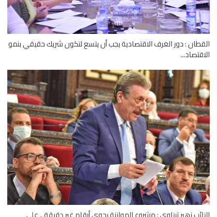
طان : دور الغرف الاقتصادية يجب أن يتسع لتكون شريك حقيقي بنمو
قتصاد...
ائب زهير تيناوي : مشروع الموازنة يحوي أرقام غير دقيقة .. على