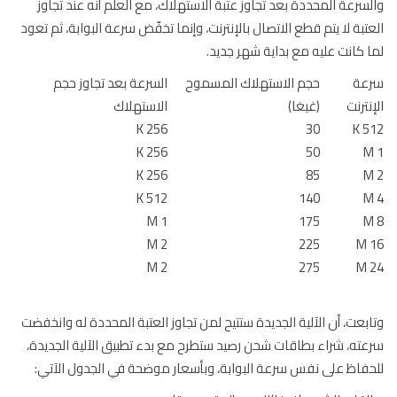
سرعة المحددة بعد تجاوز عتبة الاستهلاك، مع العلم أنه عند تجاوز
تبة لا يتم قطع الاتصال بالإنترنت، وإنما تخفّض سرعة البوابة، ثم تعود
 كانت عليه مع بداية شهر جديد.
عة
حجم الاستهلاك المسموح
السرعة بعد تجاوز حجم
نترنت
(غيغا)
الاستهلاك
256 K
30
5
256 K
50
256 K
85
512 K
140
1 M
175
2 M
225
2 M
275
بعت، أن الآلية الجديدة ستتيح لمن تجاوز العتبة المحددة له وانخفضت
ته، شراء بطاقات شحن رصيد ستطرح مع بدء تطبيق الآلية الجديدة،
فاظ على نفس سرعة البوابة، وبأسعار موضحة في الجدول الآتي: