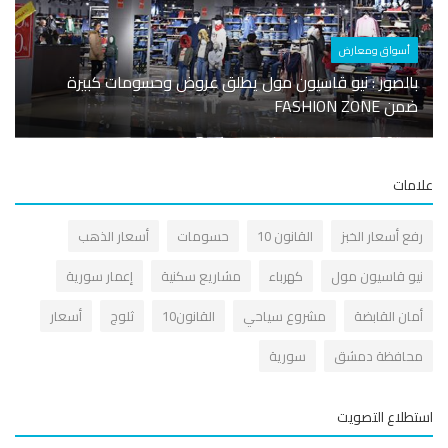
أسواق ومعارض
أسوا
بالصور : نيو قاسيون مول يطلق عروض وحسومات كبيرة
شركة 
ضمن FASHION ZONE
المعل
مات
فع أسعار الخبز
القانون 10
حسومات
أسعار الذهب
يو قاسيون مول
كهرباء
مشاريع سكنية
إعمار سورية
مان القابضة
مشروع سياحي
القانون10
ثلوج
أسعار
حافظة دمشق
سورية
طلاع التصويت