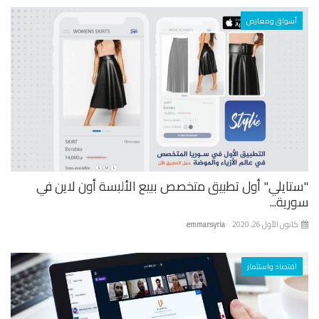
أسواق ومعارض
تايلي" أول تطبيق متخصص ببيع الألبسة أون لاين في
ية...
نون الأول 26, 2020
emmarsyria
اقتصاد واستثمار