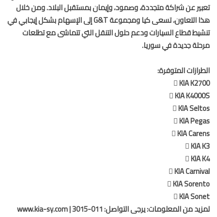
ير عن شراكة متجددة، وصمود، وإيمان بمستقبل البلاد. ومن خلال
هذا التعاون، تسعى كيا ومجموعة G&T إلى الإسهام بشكل إيجابي في
يط قطاع السيارات ودعم حلول التنقل التي تتماشى مع تطلعات
لة جديدة في سوريا.
رازات المتوفرة:
 KIA K2
 KIA K40
 KIA Sel
 KIA Pe
 KIA Car
 KIA
 KIA
 KIA Carni
 KIA Sore
 KIA So
لمزيد من المعلومات: يرجى التواصل: 011-3015 | www.kia-sy.com