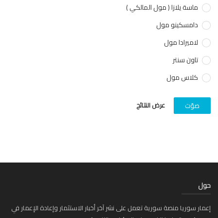
ماسة يلازا ( مول المالكي )
دامسكينو مول
لاميرادا مول
تاون سنتر
كلاس مول
عرض النتائج
صوّت
ل
ار سوريا منصة سورية تعمل على نشر آخر أخبار الاستثمار وإعادة الإعمار في