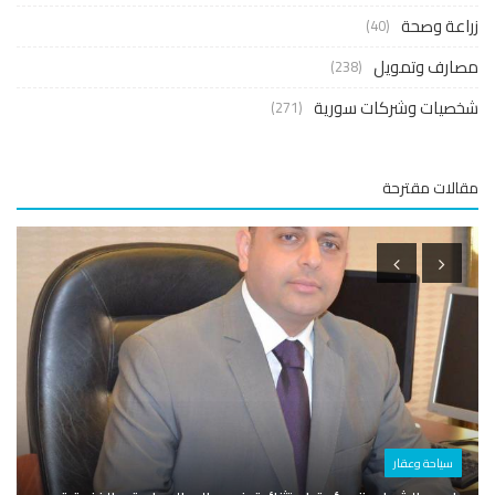
عة وصحة
(40)
ارف وتمويل
(238)
صيات وشركات سورية
(271)
لات مقترحة
أسوا
سياحة وعقار
جمعية