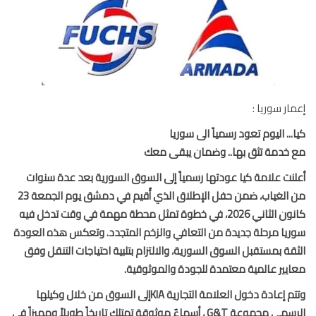
ار سوريا :
... اليوم تعود رسمياً الى سوريا
خدمة تثق بها.. وضمان يبقى معك
نت علامة كيا عودتها رسمياً إلى السوق السورية بعد عدة سنوات
من الغياب، ضمن حفل الإطلاق الذي أُقيم في دمشق يوم الجمعة 23
كانون الثاني 2026، في خطوة تمثل محطة مهمة في وقت تدخل فيه
يا مرحلة جديدة من التعافي والزخم المتجدد. وتعكس هذه العودة
قة بمستقبل السوق السورية، والالتزام بتلبية احتياجات التنقل وفق
يير عالمية معتمدة للجودة والموثوقية.
وتتم إعادة دخول العلامة التجارية KIAإلى السوق من خلال وكيلها
الرسمي مجموعة G&T ، أسماءٌ موثوقة تمتلك تاريخاً طويلاً ومميزاً في