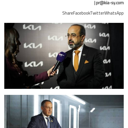
| pr@kia-sy.
Share
Facebook
Twitter
WhatsA