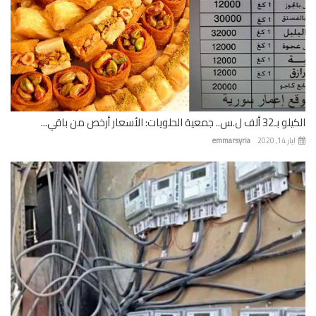
 جمعية الحلويات: الأسعار أرخص من باقي...
 14, 2020
emmarsyria