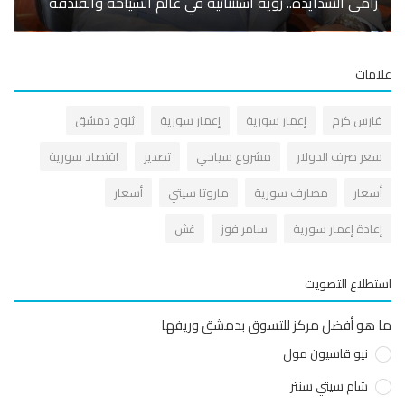
رامي الشدايدة.. رؤية استثنائية في عالم السياحة والفندقة
والأخ
مات
ارس كرم
إعمار سورية
إعمار سورية
ثلوج دمشق
عر صرف الدولار
مشروع سياحي
تصدير
اقتصاد سورية
سعار
مصارف سورية
ماروتا سيتي
أسعار
عادة إعمار سورية
سامر فوز
غش
طلاع التصويت
هو أفضل مركز للتسوق بدمشق وريفها
نيو قاسيون مول
شام سيتي سنتر