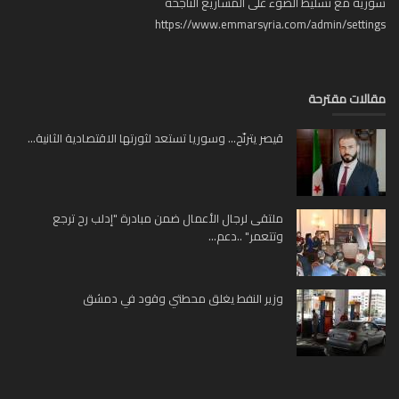
ية مع تسليط الضوء على المشاريع الناجحة
https://www.emmarsyria.com/admin/setti
لات مقترحة
قيصر يترنّح... وسوريا تستعد لثورتها الاقتصادية الثانية...
ملتقى لرجال الأعمال ضمن مبادرة "إدلب رح ترجع
وتتعمر" ..دعم...
وزير النفط يغلق محطتي وقود في دمشق