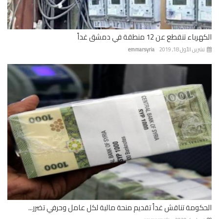
باء تنقطع عن 12 منطقة في دمشق غداً
رين الأول 18, 2019
emmarsyria
كومة تناقش غداً تقديم منحة مالية لكل عامل وحرفي تضرر...