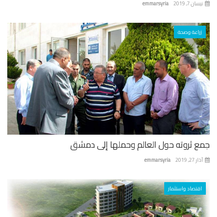
ان 7, 2019
emmarsyria
زراعة وصحة
ع ثروته حول العالم وحملها إلى دمشق
 27, 2019
emmarsyria
اقتصاد واستثمار