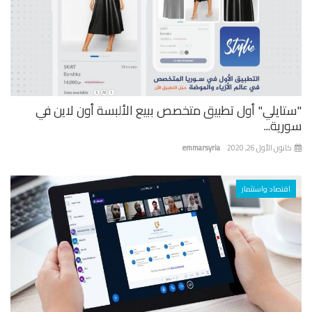
تايلي" أول تطبيق متخصص ببيع الألبسة أون لاين في
ية...
نون الأول 26, 2020
emmarsyria
اقتصاد واستثمار