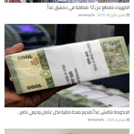
باء تنقطع عن 12 منطقة في دمشق غداً
رين الأول 18, 2019
emmarsyria
كومة تناقش غداً تقديم منحة مالية لكل عامل وحرفي تضرر...
ان 4, 2020
emmarsyria