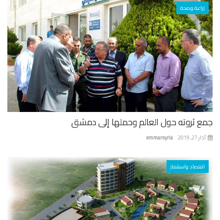
زراعة وصحة
ع ثروته حول العالم وحملها إلى دمشق
 27, 2019
emmarsyria
اقتصاد واستثمار