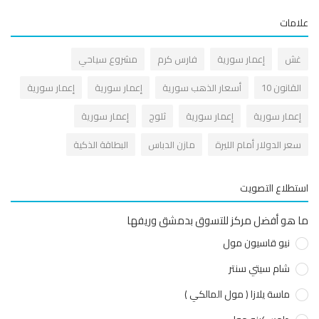
مات
ش
إعمار سورية
فارس كرم
مشروع سياحي
قانون 10
أسعار الذهب سورية
إعمار سورية
إعمار سورية
عمار سورية
إعمار سورية
ثلوج
إعمار سورية
عر الدولار أمام الليرة
مازن الدباس
البطاقة الذكية
طلاع التصويت
هو أفضل مركز للتسوق بدمشق وريفها
نيو قاسيون مول
شام سيتي سنتر
ماسة يلازا ( مول المالكي )