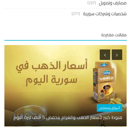
ارف وتمويل
(237)
صيات وشركات سورية
(271)
لات مقترحة
أسوا
أسواق ومعارض
الكهر
هبوط كبير لأسعار الذهب والغرام ينخفض 5 آلاف ليرة اليوم
الصبر