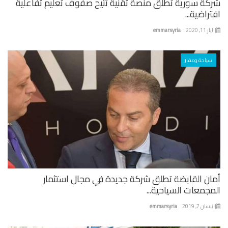
كة سورية تطلق منصة تقنية تتيح صفوف تعليم تفاعلية
راضية...
 11, 2020
emmarsyria
سياحة وعقار
ان القابضة تطلق شركة جديدة في مجال استثمار
جمعات السياحية...
ان 7, 2019
emmarsyria