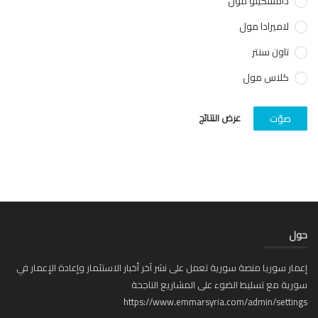
دامسكينو مول
لاميرادا مول
تاون سنتر
كلاس مول
عرض النتائج
صوّت
ل
ار سوريا منصة سورية تعمل على نشر آخر أخبار الاستثمار وإعادة الإعمار في
ية مع تسليط الضوء على المشاريع الناجحة
https://www.emmarsyria.com/admin/setti