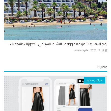
 أسعارها المرتفعة ووقف النشاط السياحي .. حجوزات منتجعات...
 17, 2020
emmarsyria
ارات
أسواق ومعارض