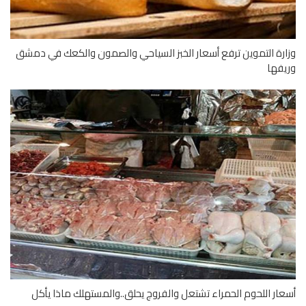
رة التموين ترفع أسعار الخبز السياحي والصمون والكعك في دمشق
فها
ار اللحوم الحمراء تشتعل والفروج يحلق..والمستهلك ماذا يأكل