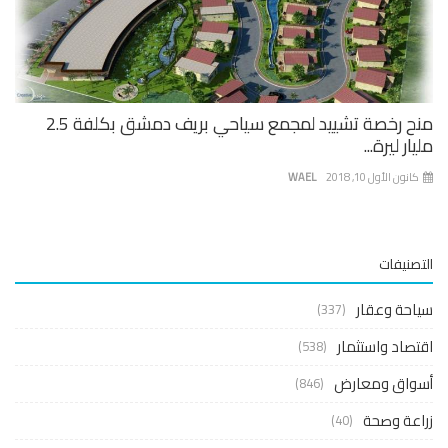
منح رخصة تشييد لمجمع سياحي بريف دمشق بكلفة 2.5
ار ليرة...
نون الأول 10, 2018
WAEL
صنيفات
حة وعقار
(337)
صاد واستثمار
(538)
واق ومعارض
(846)
عة وصحة
(40)