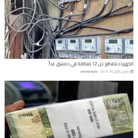
باء تنقطع عن 12 منطقة في دمشق غداً
رين الأول 18, 2019
emmarsyria