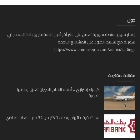
ل
ار سوريا منصة سورية تعمل على نشر آخر أخبار الاستثمار وإعادة الإعمار في
ية مع تسليط الضوء على المشاريع الناجحة
https://www.emmarsyria.com/admin/setti
لات مقترحة
كإجراء إحترازي .. أجنحة الشام للطيران تعلق رحلاتها
الجوية...
بعد تحقيقه لأرباح وصلت لأكثر من 34 مليار العام الماضي
.....