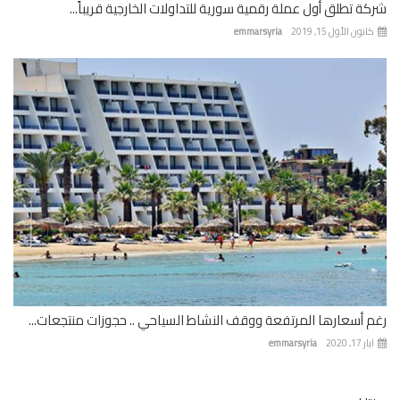
ة تطلق أول عملة رقمية سورية للتداولات الخارجية قريباً...
نون الأول 15, 2019
emmarsyria
 أسعارها المرتفعة ووقف النشاط السياحي .. حجوزات منتجعات...
 17, 2020
emmarsyria