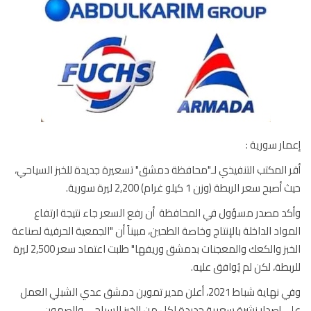
ار سورية :
 المكتب التنفيذي لـ"محافظة دمشق" تسعيرة جديدة للخبز السياحي،
بح سعر الربطة (وزن 1 كيلو غرام) 2,200 ليرة سورية.
د مصدر مسؤول في المحافظة أن رفع السعر جاء نتيجة ارتفاع
واد الداخلة بالإنتاج وخاصة الطحين، مبيناً أن "الجمعية الحرفية لصناعة
الخبز والكعك والمعجنات بدمشق وريفها" طلبت اعتماد سعر 2,500 ليرة
بطة، لكن لم يُوافق عليه.
وفي نهاية شباط 2021، أعلن مدير تموين دمشق عدي الشبلي العمل
 إصدار نشرة سعرية جديدة لكل من الخبز السياحي والصمون