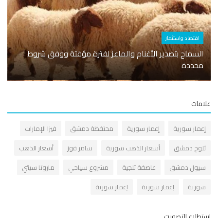
اقتصاد واستثمار
أسوا
السماح بتصدير الأغنام والماعز لفترة مؤقتة ووفق شروط
محددة
ضبط 
مات
عمار سورية
إعمار سورية
محتفظة دمشق
فيزا الإمارات
لوج دمشق
أسعار الذهب سورية
سامر فوز
أسعار الذهب
يول دمشق
عاصفة ثلجية
مشروع سياحي
ماروتا سيتي
ورية
إعمار سورية
إعمار سورية
طلاع التصويت