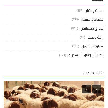
حة وعقار
(337)
صاد واستثمار
(538)
واق ومعارض
(846)
عة وصحة
(40)
ارف وتمويل
(238)
صيات وشركات سورية
(271)
لات مقترحة