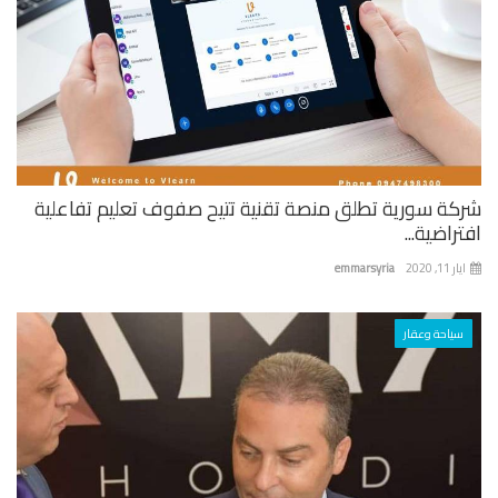
كة سورية تطلق منصة تقنية تتيح صفوف تعليم تفاعلية
راضية...
 11, 2020
emmarsyria
سياحة وعقار