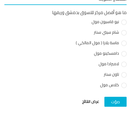
هو أفضل مركز للتسوق بدمشق وريفها
نيو قاسيون مول
شام سيتي سنتر
ماسة يلازا ( مول المالكي )
دامسكينو مول
لاميرادا مول
تاون سنتر
كلاس مول
عرض النتائج
صوّت