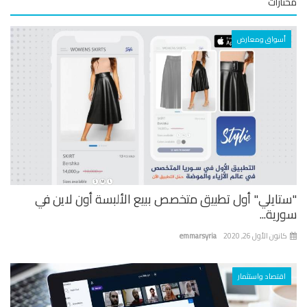
ارات
أسواق ومعارض
تايلي" أول تطبيق متخصص ببيع الألبسة أون لاين في
ية...
نون الأول 26, 2020
emmarsyria
اقتصاد واستثمار