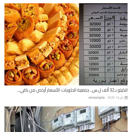
 جمعية الحلويات: الأسعار أرخص من باقي...
 14, 2020
emmarsyria