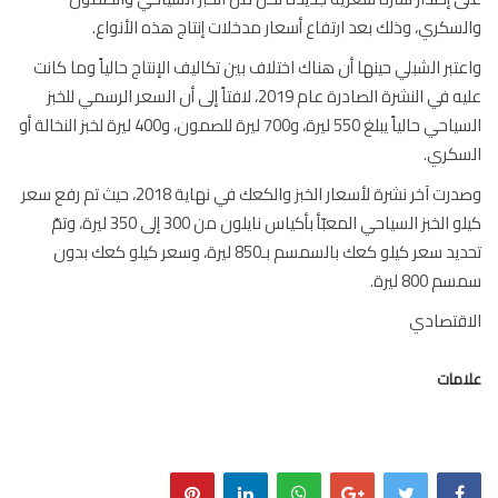
سكري، وذلك بعد ارتفاع أسعار مدخلات إنتاج هذه الأنواع.
تبر الشبلي حينها أن هناك اختلاف بين تكاليف الإنتاج حالياً وما كانت
عليه في النشرة الصادرة عام 2019، لافتاً إلى أن السعر الرسمي للخبز
السياحي حالياً يبلغ 550 ليرة، و700 ليرة للصمون، و400 ليرة لخبز النخالة أو
كري.
وصدرت آخر نشرة لأسعار الخبز والكعك في نهاية 2018، حيث تم رفع سعر
كيلو الخبز السياحي المعبّأ بأكياس نايلون من 300 إلى 350 ليرة، وتمّ
تحديد سعر كيلو كعك بالسمسم بـ850 ليرة، وسعر كيلو كعك بدون
800 ليرة.
اقتصادي
مات