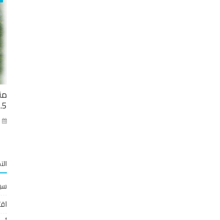
من
2.5 مليار ل
كا
الت
سي
اقت