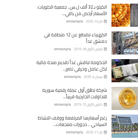
الكيلو بـ32 ألف ل.س.. جمعية الحلويات:
الأسعار أرخص من باقي...
ايار 14, 2020
emmarsyria
الكهرباء تنقطع عن 12 منطقة في
دمشق غداً
تشرين الأول 18, 2019
emmarsyria
الحكومة تناقش غداً تقديم منحة مالية
لكل عامل وحرفي تضرر...
نيسان 4, 2020
emmarsyria
شركة تطلق أول عملة رقمية سورية
للتداولات الخارجية قريباً...
كانون الأول 15, 2019
emmarsyria
رغم أسعارها المرتفعة ووقف النشاط
السياحي .. حجوزات منتجعات...
ايار 17, 2020
emmarsyria