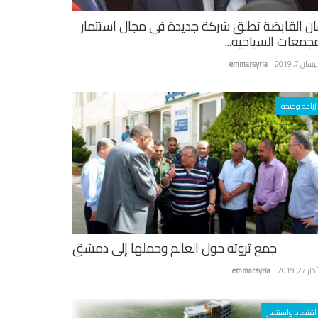
ان القابضة تطلق شركة جديدة في مجال استثمار
مجمعات السياحية...
سان 7, 2019
emmarsyria
زراعة وصحة
جمع ثروته حول العالم وحملها إلى دمشق
ر 27, 2019
emmarsyria
اقتصاد واستثمار