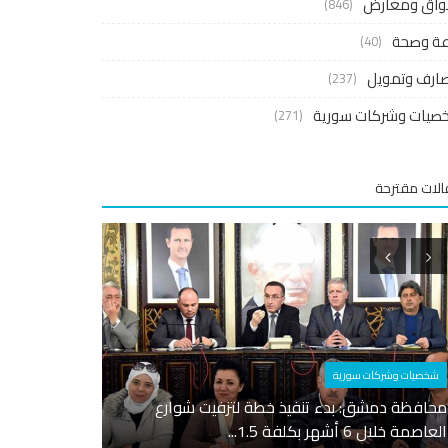
واق ومعارض
(846)
اعة وصحة
(40)
ارف وتمويل
(237)
صيات وشركات سورية
(271)
لات مقترحة
اقتصاد واستثمار
أسواق ومعارض
الصحة ترفع أسعار الأدوية .. تعرفوا على الأسعار
الجديدة
انخفاض كبير ف