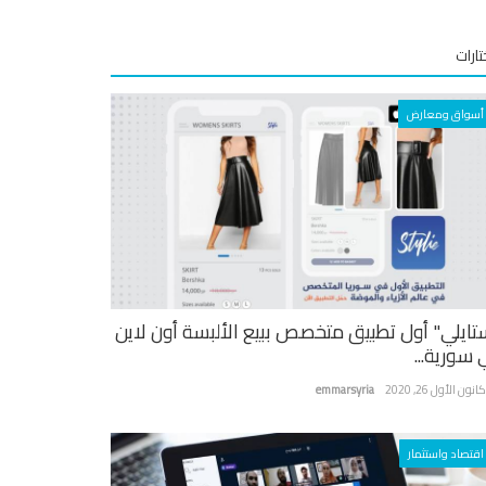
ارات
أسواق ومعارض
تايلي" أول تطبيق متخصص ببيع الألبسة أون لاين
 سورية...
نون الأول 26, 2020
emmarsyria
اقتصاد واستثمار