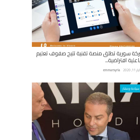
كة سورية تطلق منصة تقنية تتيح صفوف تعليم
علية افتراضية...
ر 11, 2020
emmarsyria
سياحة وعقار