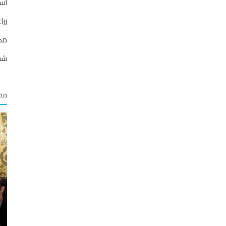
أس
زر
مص
شخ
مقا
شخصيات وشركات سورية
ذ
محافظة دمشق: بدء تنفيذ خطة لتزفيت شوارع
العاصمة خلال 6 أشهر بكلفة 1.5...