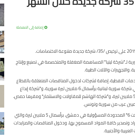
منها لقطان وفوز .. تأسيس 35 شركة جديدة خلال الشهر
إضافة إلى المفضلة
ل لترخيص شركة 500 مليون ليرة سورية لـ"شركة ليتيا" المساهمة المغفلة والمتخصصة في تصنيع وإنتاج
، والتجهيزات والآلات الطبية.
مات النفطية، إضافة لشركات لدخول المناقصات المتعلقة بالقطاع
النفطي ومنها "شركة ديناميك ماينتناس اند مانجمنت" وهي شركة سورية لبنانية برأسمال 6 ملايين ليرة سورية، و"شركة إبداع
الشرق للمقاولات" وهي شركة سورية لبنانية أيضاً برأسمال 5 ملايين ليرة، و"شركة الهاشم للمقاولات والاستثمار" ومقرها حمص،
علاميين عرب من سورية وتونس.
وصادقت الوزارة الشهر الماضي على ترخيص "شركة ديستريكت 6" المحدودة المسؤولية في دمشق، برأسمال 5 ملايين ليرة والتي
ة 99% وتختص الشركة باستيراد وتصدير كافة المواد المسموح بها، ودخول المناقصات والمزايدات
عربية والأجنبية.