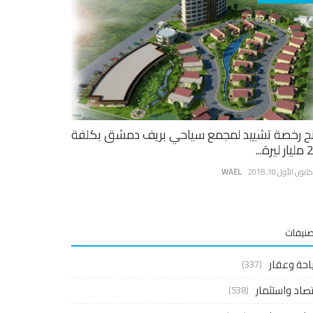
ح رخصة تشييد لمجمع سياحي بريف دمشق بكلفة
يرة...
نون الأول 10, 2018
WAEL
صنيفات
احة وعقار
(337)
صاد واستثمار
(538)