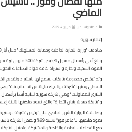
الماضي
اقتصاد واستثمار
حزيران 4, 2019
إعمار سورية :
صادقت "وزارة التجارة الداخلية وحماية المستهلك" خلال أيار 2019 على ترخيص /35/ شركة جديدة متنوعة الاختصاصات.
وبلغ أعلى رأسمال مسج
الفوط الصحية، وتجارة واستيراد كافة مواد الصناعات التحويلية
وتم ترخيص مجموعة شركات يسمح لها باستيراد وتقديم الخد
و"شركة ميديتيرينيان للتجارة" والتي تعود ملكيتها لثلاثة إ
تعود ملكيتها لـ"عامر فوز" بنسب
مع القطاعات العامة والخاصة والمشتركة، وتمثيل الشركات ال