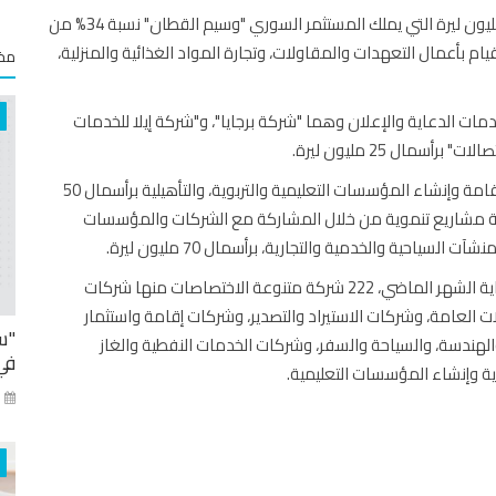
وتم ترخيص "شركة افينيو للتجارة والمقاولات" برأسمال 25 مليون ليرة التي يملك المستثمر السوري "وسيم القطان" نسبة 34% من
م بأعمال التعهدات والمقاولات، وتجارة المواد الغذائية والمنزلية،
مخت
 الدعاية والإعلان وهما "شركة برجايا"، و"شركة إيلا للخدمات
مال 25 مليون ليرة.
وتم ترخيص "شركة العلياء للمدارس التعليمية" المتخصصة بإقامة وإنشاء المؤسسات التعليمية والتربوية، والتأهيلية برأسمال 50
قامة مشاريع تنموية من خلال المشاركة مع الشركات والمؤسسات
سياحية والخدمية والتجارية، برأسمال 70 مليون ليرة.
وبلغ عدد الشركات المرخصة منذ بداية العام الجاري حتى نهاية الشهر الماضي، 222 شركة متنوعة الاختصاصات منها شركات
ولات العامة، وشركات الاستيراد والتصدير، وشركات إقامة واستثمار
"س
لهندسة، والسياحة والسفر، وشركات الخدمات النفطية والغاز
في
ة وإنشاء المؤسسات التعليمية.
كا