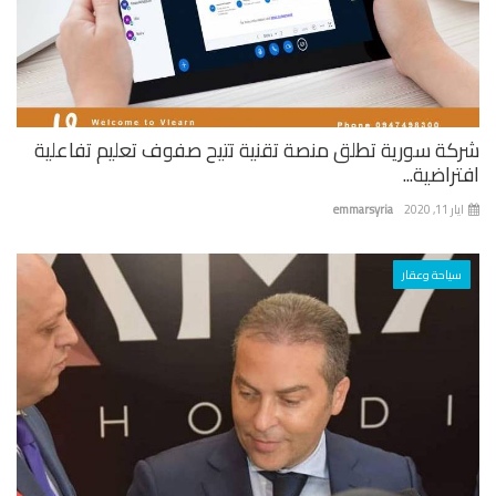
كة سورية تطلق منصة تقنية تتيح صفوف تعليم تفاعلية
راضية...
 11, 2020
emmarsyria
سياحة وعقار