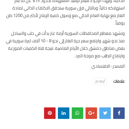
الذكية، وبهذا الإجراء سيتم ترشيد الاستهلاك بحدود 15% عن ما يتم
هلاكه حالياً، وبالتالي فإن سورية ستحقق الاكتفاء الذاتي لمادة
الغاز مع نهاية العام الحالي مع وصول كمية الإنتاج لأكثر من 1200 طن
ياً.
هد معظم المحافظات السورية أزمة غاز بدأت في حلب والساحل
منذ نحو شهر، وارتفع سعر جرة الغاز إلى نحو 8 - 10 آلاف ليرة سورية في
 مناطق دمشق خلال الأيام الماضية، نتيجة قلة الكميات الموزعة
تفاع الطلب مع موجة البرد.
صدر : الاقتصادي
مات
أزمة غاز