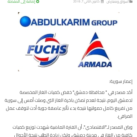
إضافة إلى المفضلة
سواق ومعارض
كانون الثاني 7, 2019
ار سورية:
 مصدر في " محافظة دمشق" خفض كميات الغاز المخصصة
شق اليوم، نتيجة لعدم تمكن باخرة الغاز التي وصلت أمس إلى سورية
تفريغ كامل حمولتها نتيجة بدء تأثير عاصفة جوية أدت لتوقف عمل
رافئ.
ّن المصدر لـ"الاقتصادي"، أن الفترة الماضية شهدت توزيع كميات
ية من الغاز في مدينة دمشق، ولكن زيادة الطلب نتيجة الأحوال