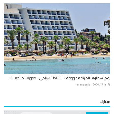
 أسعارها المرتفعة ووقف النشاط السياحي .. حجوزات منتجعات...
 17, 2020
emmarsyria
ارات