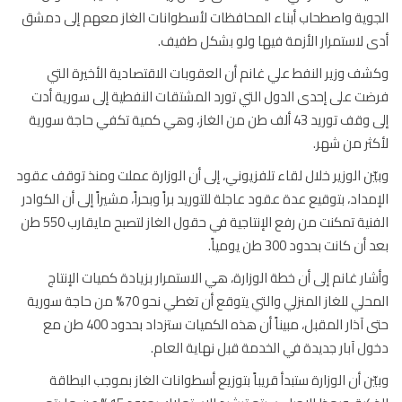
وية واصطحاب أبناء المحافظات لأسطوانات الغاز معهم إلى دمشق
 لاستمرار الأزمة فيها ولو بشكل طفيف.
ف وزير النفط علي غانم أن العقوبات الاقتصادية الأخيرة التي
ت على إحدى الدول التي تورد المشتقات النفطية إلى سورية أدت
إلى وقف توريد 43 ألف طن من الغاز، وهي كمية تكفي حاجة سورية
ثر من شهر.
ّن الوزير خلال لقاء تلفزيوني، إلى أن الوزارة عملت ومنذ توقف عقود
مداد، بتوقيع عدة عقود عاجلة للتوريد براً وبحراً، مشيراً إلى أن الكوادر
الفنية تمكنت من رفع الإنتاجية في حقول الغاز لتصبح مايقارب 550 طن
ن كانت بحدود 300 طن يومياً.
ار غانم إلى أن خطة الوزارة، هي الاستمرار بزيادة كميات الإنتاج
المحلي للغاز المنزلي والتي يتوقع أن تغطي نحو 70% من حاجة سورية
حتى آذار المقبل، مبيناً أن هذه الكميات ستزداد بحدود 400 طن مع
ل آبار جديدة في الخدمة قبل نهاية العام.
ّن أن الوزارة ستبدأ قريباً بتوزيع أسطوانات الغاز بموجب البطاقة