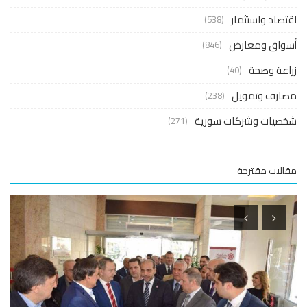
صاد واستثمار
(538)
واق ومعارض
(846)
عة وصحة
(40)
ارف وتمويل
(238)
صيات وشركات سورية
(271)
لات مقترحة