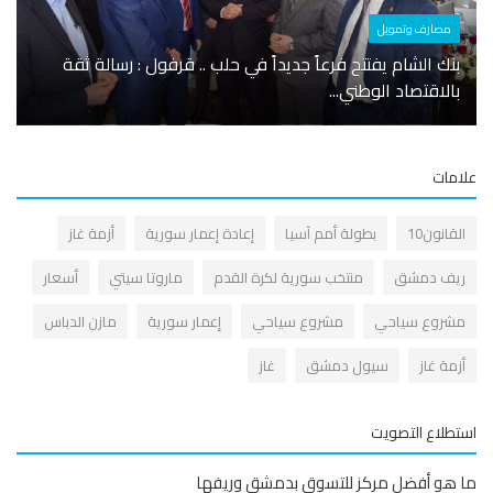
مصارف وتمويل
أسوا
بنك الشام يفتتح فرعاً جديداً في حلب .. قرفول : رسالة ثقة
ازدحا
بالاقتصاد الوطني...
ترقب 
مات
قانون10
بطولة أمم آسيا
إعادة إعمار سورية
أزمة غاز
يف دمشق
منتخب سورية لكرة القدم
ماروتا سيتي
أسعار
شروع سياحي
مشروع سياحي
إعمار سورية
مازن الدباس
زمة غاز
سيول دمشق
غاز
طلاع التصويت
هو أفضل مركز للتسوق بدمشق وريفها