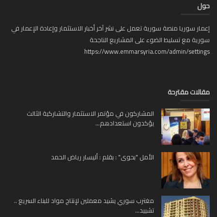
ل
ار سوريا منصة سورية تعمل على نشر آخر أخبار الاستثمار وإعادة الإعمار في
ية مع تسليط الضوء على المشاريع الناجحة
https://www.emmarsyria.com/admin/setti
لات مقترحة
المشاركون في مؤتمر الاستثمار والتشاركية الثالث
يؤكدون استعدادهم...
الأمل "بحوى" : بقلم : أليسار رياض الحمد
مغترب سوري يشيد معملين لإنتاج مواد للبناء السريع ..
تشييد...