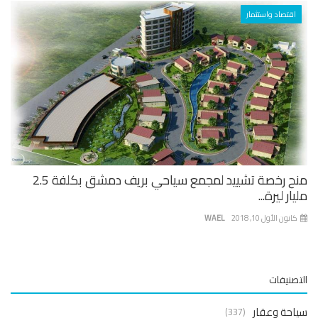
اقتصاد واستثمار
منح رخصة تشييد لمجمع سياحي بريف دمشق بكلفة 2.5
ار ليرة...
نون الأول 10, 2018
WAEL
صنيفات
حة وعقار
(337)