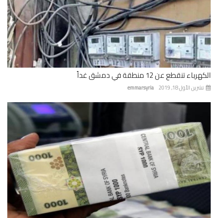
باء تنقطع عن 12 منطقة في دمشق غداً
رين الأول 18, 2019
emmarsyria