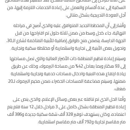
كنية إلى عدة أقسام والعمل على إعادة الخدمات اللازمة إليها، من
 العودة التدريجية بشكل متتالي.
ار إلى أن المخطط الجديد المتوافق عليه والذي أصبح في مراحله
هائية، جاء كحل وسط من ضمن ثلاثة حلول تم اقتراحها من قبل
الجهة الدارسة، يتضمن منح طوابق إضافية للأبنية المتاخمة لشارع الـ30،
ويل بعض الأبنية إلى تجارية واستثمارية أو مختلطة سكنية وتجارية.
تم إعادة تنظيم المنطقة ذات الأضرار العالية والتي تصل مساحتها
إلى 93 هكتار وبما يعادل 42% من مساحة اليرموك، وذلك عن طريق
دة ارتفاع هذه الابنية وادخال مساحات خدمية وتجارية واستثمارية
ضمنها، وسيتم مضاعفة المساحات الخضراء ضمن مخيم اليرموك لـ20
ف.
ا الحل الذي تم تناقله عبر بعض وسائل الإعلام، والذي ينص على
إعادة تنظيم المنطقة بشكل كامل على 3 مراحل خلال 12 سنة فلم يتم
اعتماده، وكان يستهدف توفير 328 ألف شقة سكنية جديدة و386 ألف
اسم تجارية و792 ألف متر مقاسم استثمارية.