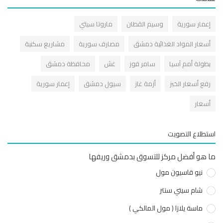
عمار سورية
وسيم القطان
ماروتا سيتي
سعار المواد الغذائية دمشق
مصارف سورية
مشاريع سكنية
طولة أمم آسيا
سامر فوز
غش
محافظة دمشق
فع أسعار الخبز
أزمة غاز
سيول دمشق
إعمار سورية
سعار
طلاع التصويت
هو أفضل مركز للتسوق بدمشق وريفها
نيو قاسيون مول
شام سيتي سنتر
ماسة يلازا ( مول المالكي )