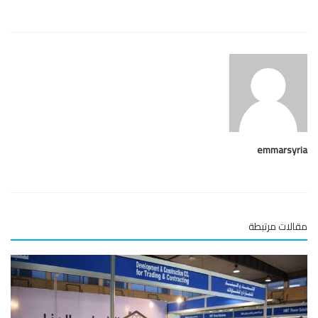
emmarsy
لات مرتبطة