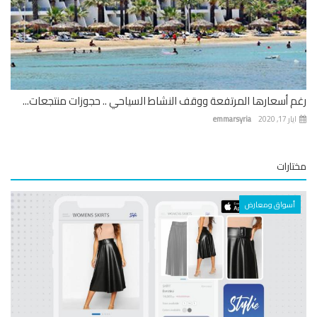
 أسعارها المرتفعة ووقف النشاط السياحي .. حجوزات منتجعات...
 17, 2020
emmarsyria
ارات
أسواق ومعارض