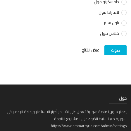
دامسكينو مول
لاميرادا مول
تاون سنتر
كلاس مول
عرض النتائج
صوّت
ل
ار سوريا منصة سورية تعمل على نشر آخر أخبار الاستثمار وإعادة الإعمار في
ية مع تسليط الضوء على المشاريع الناجحة
https://www.emmarsyria.com/admin/setti