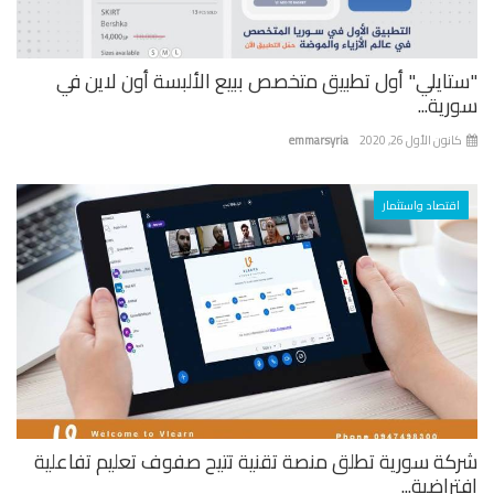
تايلي" أول تطبيق متخصص ببيع الألبسة أون لاين في
ية...
نون الأول 26, 2020
emmarsyria
اقتصاد واستثمار
كة سورية تطلق منصة تقنية تتيح صفوف تعليم تفاعلية
راضية...