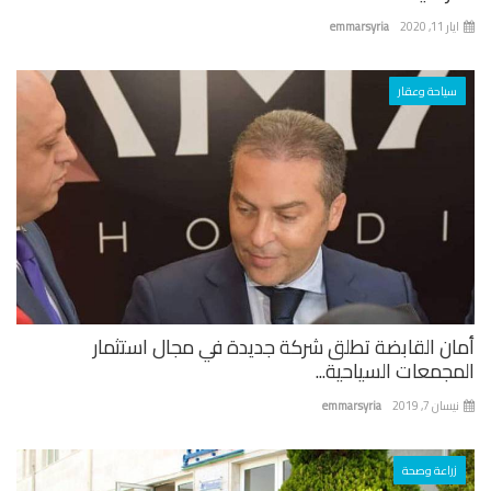
 11, 2020
emmarsyria
سياحة وعقار
ان القابضة تطلق شركة جديدة في مجال استثمار
جمعات السياحية...
ان 7, 2019
emmarsyria
زراعة وصحة