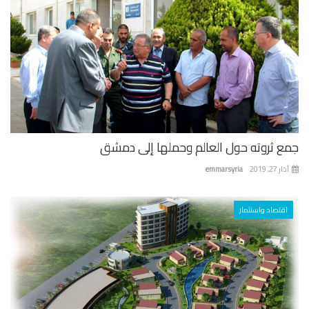
ع ثروته حول العالم وحملها إلى دمشق
 27, 2019
emmarsyria
اقتصاد واستثمار