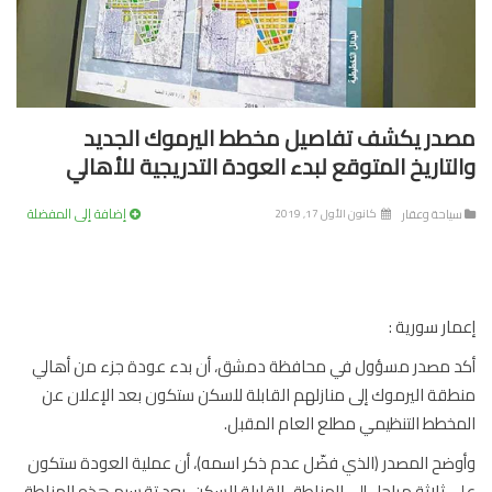
در يكشف تفاصيل مخطط اليرموك الجديد
لتاريخ المتوقع لبدء العودة التدريجية للأهالي
إضافة إلى المفضلة
ياحة وعقار
كانون الأول 17, 2019
ار سورية :
 مصدر مسؤول في محافظة دمشق، أن بدء عودة جزء من أهالي
قة اليرموك إلى منازلهم القابلة للسكن ستكون بعد الإعلان عن
خطط التنظيمي مطلع العام المقبل.
ضح المصدر (الذي فضّل عدم ذكر اسمه)، أن عملية العودة ستكون
 ثلاثة مراحل إلى المناطق القابلة للسكن، بعد تقسيم هذه المناطق