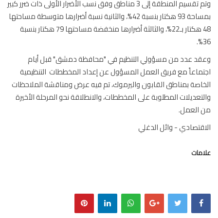
وتم تقسيم المنطقة إلى 3 مناطق وفق نسب الأضرار الأولى ذات ضرر كبير
بمساحة 93 هكتار بنسبة 42%، والثانية نسبة أضرارها متوسطة مساحتها
48 هكتار بـ22%، والثالثة أضرارها منخفضة مساحتها 79 هكتار بنسبة
د عدد من مسؤولي التنظيم في "محافظة دمشق" قبل أيام
ماعاً مع فريق العمل المسؤول عن إعداد المخططات التنظيمية
اصة بمناطق القابون واليرموك، تم فيه عرض ومناقشة الملاحظات
تعديلات المطلوبة على المخططات، والانطلاقة نحو المرحلة الأخيرة
العمل.
قتصادي - وائل الدغلي
مات