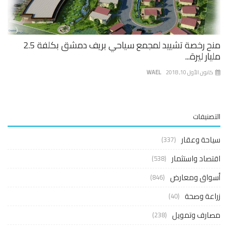
منح رخصة تشييد لمجمع سياحي بريف دمشق بكلفة 2.5
ار ليرة...
نون الأول 10, 2018
WAEL
صنيفات
حة وعقار
(337)
صاد واستثمار
(538)
واق ومعارض
(846)
عة وصحة
(40)
ارف وتمويل
(238)