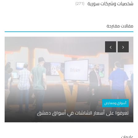
صيات وشركات سورية
(271)
لات مقترحة
أسواق ومعارض
أسوا
تعرفوا على أسعار الشاشات في أسواق دمشق
تطبيق
مات