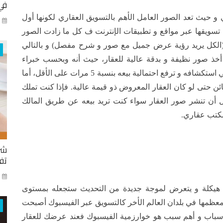
في
ي و حيث تعد الصور العامل الأهم بالتسويق العقاري لكونها أول
كا
ويقها عبر مواقع و تطبيقات الإنترنت ف كل ما زادت الصور
 (الكل يريد رؤية عرض جميل مع صور و شرح مفصل) و بالتالي
أخذ صور نظيفة و بدقة عالية للعقار، حيث أنه وبحسب خبراء
العقارات فإن رؤية صور العقار تزيد من رغبة الزبون في استكشافه و ترفع احتمالية بيعه بنسبة 5 مرات على الأقل، أما
ئن حتى لو كان العقار المعروض ذو قيمة عالية. فإذا كنت تملك
أن تنشر صور العقار سواء كنت تريد بيعه عن طريق المالك
مكتب عقاري.
شر
تفا
ايا
 هيكلة و يتعرض لموجة جديدة من التحديث ستجعله بمستوى
 معظمها في بلدان العالم الأخر كالتسويق عبر الفيسبوك أصبحت
دة أسباب و أهم سبب هو خوارزمية الفيسبوك فعند عرضك للعقار