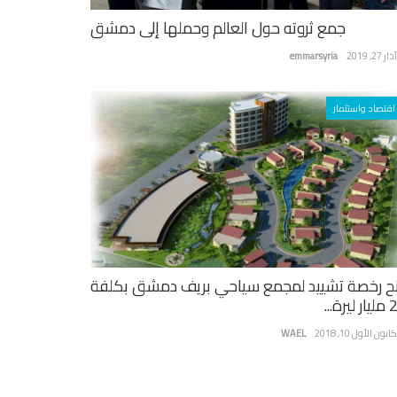
جمع ثروته حول العالم وحملها إلى دمشق
ر 27, 2019
emmarsyria
اقتصاد واستثمار
ح رخصة تشييد لمجمع سياحي بريف دمشق بكلفة
يرة...
نون الأول 10, 2018
WAEL