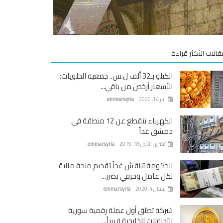
قالات الأكثر قراءة
الكيلو بـ32 ألف ل.س.. جمعية الحلويات:
الأسعار أرخص من باقي...
ايار 14, 2020
emmarsyria
الكهرباء تنقطع عن 12 منطقة في
دمشق غداً
تشرين الأول 18, 2019
emmarsyria
الحكومة تناقش غداً تقديم منحة مالية
لكل عامل وحرفي تضرر...
نيسان 4, 2020
emmarsyria
شركة تطلق أول عملة رقمية سورية
للتداولات الخارجية قريباً...