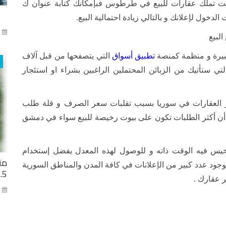
 كنت تملك عقارات للبيع في طرطوس فبإمكانك كتابة عنوان ك
ول لإعلانك و بالتالي زيادة احتمالية البيع.
آذا
لبيع
يرة و منظمة كمنصة
تطبيق
أسواق
التي يتصفحها من قبل آلاف
لتي ستأتيك من الزبائن المحتملين الراغبين بشراء او استئجار
عار العقارات في سوريا بسبب تقلبات سعر الصرف و قلة طلب
أن أكثر الطلبات تكون على بيوت رخيصة للبيع سواء في دمشق
يس فيه الوقت ذاته و للوصول لهذه المعدل يفضل إستخدام
من
ود عدد كبير من الإعلانات في كافة المدن والمناطق السورية
2.5 مليار ل
 عقارك .
كا