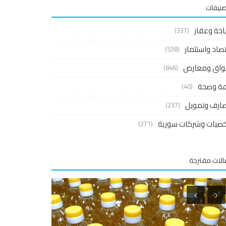
صنيفات
احة وعقار
(337)
صاد واستثمار
(538)
واق ومعارض
(846)
اعة وصحة
(40)
ارف وتمويل
(237)
صيات وشركات سورية
(271)
لات مقترحة