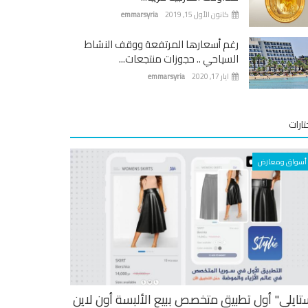
كانون الأول 15, 2019
emmarsyria
رغم أسعارها المرتفعة ووقف النشاط
السياحي .. حجوزات منتجعات...
ايار 17, 2020
emmarsyria
ارات
أسواق ومعارض
تايلي" أول تطبيق متخصص ببيع الألبسة أون لاين