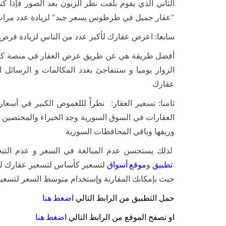
الثاني الذي يقوم بلفت نظر الزبون بعد الصور فإذا
"عقار جميل في طرطوس بسعر جيد" لزيادة عدد مرات الدخ
سابعا: اعرض عقارك لأكبر عدد من الناس لزيادة فرص ا
أفضل طريقة هي عن طريق عرض العقار في منصة كب
الزوار يوميا و ستتفاجئ بعدد المكالمات و الرسائل ا
عقارك
ثامنا: تسعير العقار: نظراً لللغموض الكبير في أس
العقارات في السوق السورية وجد الخبراء والمختصين 
وريفها وباقي المحافظات السورية
لذلك يستحسن عدم المبالغة في السعر و عدم التبخ
تطبيق
و
موقع
أسواق
لتسعير كأساس لتسعير عقارك لوج
حيث بإمكانك المقارنة وإستخدام متوسط السعر لتسعير
حمل التطبيق من الرابط التالي
اضغط
هنا
او تصفح الموقع من الرابط التالي
اضغط
هنا