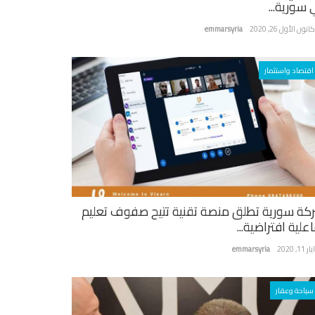
 سورية...
نون الأول 26, 2020
emmarsyria
اقتصاد واستثمار
كة سورية تطلق منصة تقنية تتيح صفوف تعليم
علية افتراضية...
ر 11, 2020
emmarsyria
سياحة وعقار