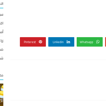
الت
سي
اقت
أس
زر
Pinterest
Linkedin
Whatsapp
مص
شخ
مقا