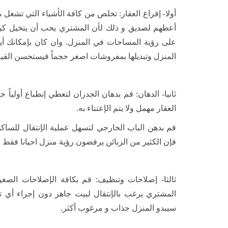
أولا- إفراغ العقار: تخلص من كافة الأشياء التي تش
أعطهم لصديق و ذلك لأن المشتري يحب أن يتخيل كيف
على رؤية المساحات في المنزل. وان كان بإمكانك أ
المنزل وتبديلها بمفروشات اصغر حجماً فيستحسن القيا
ثانيا- الدهان: قم بدهان الجدران لتعطي إنطباع أولياً جي
العقار مهمل ولا يتم الإعتناء به.
قم بدهن الباب الخارجي لتسهل عملية الإنتقال للساك
فإن الكثير من الزبائن يرفضون رؤية منزل احيانا فقط
ثالثا- إصلاحات وتنظيف: قم بكافة الإصلاحات الصغي
المشتري يرغب بالإنتقال لبيت جاهز دون إجراء أي تص
سيبدو المنزل جذاب و مرغوب أكثر.