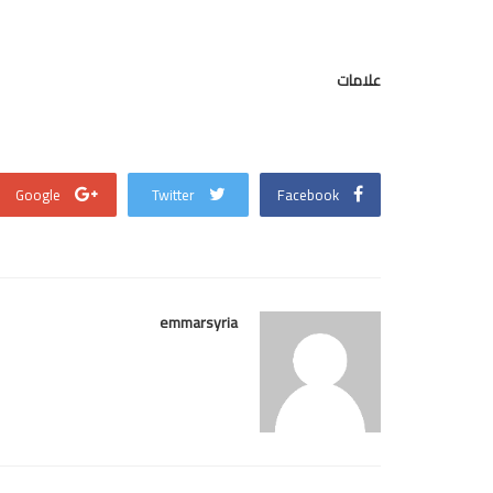
علامات
Google
Twitter
Facebook
emmarsyria