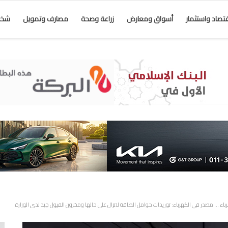
قتصاد واستثمار
أسواق ومعارض
زراعة وصحة
مصارف وتمويل
شخص
 … مصدر في الكهرباء: توريدات حوامل الطاقة لاتزال على حالها ومخزون الفيول جيد لدى الوزارة