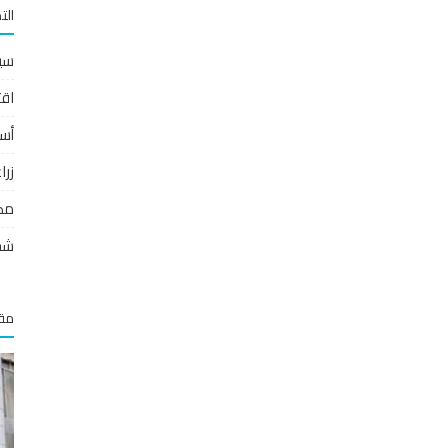
الت
سي
اقت
أس
زر
مص
شخ
مقا