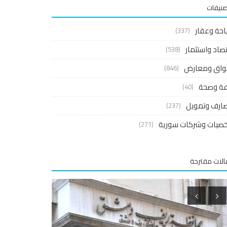
صنيفات
احة وعقار
(337)
صاد واستثمار
(538)
واق ومعارض
(846)
اعة وصحة
(40)
ارف وتمويل
(237)
صيات وشركات سورية
(271)
لات مقترحة