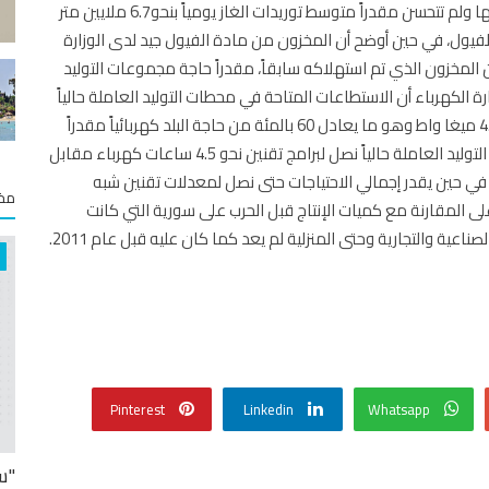
وعن توريدات حوامل الطاقة أكد المصدر أنه مازالت على حالها ولم تتحسن مقدراً متوسط توريدات الغاز يومياً بنحو6.7 ملايين متر
 5- 5.5 آلاف طن من مادة الفيول، في حين أوضح أن المخزون من مادة الفيول جيد لدى الوزارة
 المخزون الذي تم استهلاكه سابقاً، مقدراً حاجة مجموعات التوليد
وزارة الكهرباء أن الاستطاعات المتاحة في محطات التوليد العاملة حالياً
في حال تم تأمين مادة الغاز الكافي يمكن أن تولد حتى 4500 ميغا واط وهو ما يعادل 60 بالمئة من حاجة البلد كهربائياً مقدراً
أنه في حال الوصول إلى مرحلة التشغيل الكامل لمجموعات التوليد العاملة حالياً نصل لبرامج تقنين نحو 4.5 ساعات كهرباء مقابل
في حين يقدر إجمالي الاحتياجات حتى نصل لمعدلات تقنين شبه
مخت
اعتماداً على المقارنة مع كميات الإنتاج قبل الحرب على سورية التي كانت
Pinterest
Linkedin
Whatsapp
"س