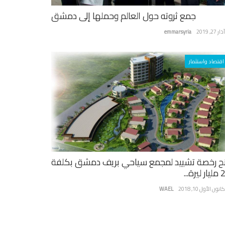
جمع ثروته حول العالم وحملها إلى دمشق
ر 27, 2019
emmarsyria
اقتصاد واستثمار
ح رخصة تشييد لمجمع سياحي بريف دمشق بكلفة
يرة...
نون الأول 10, 2018
WAEL