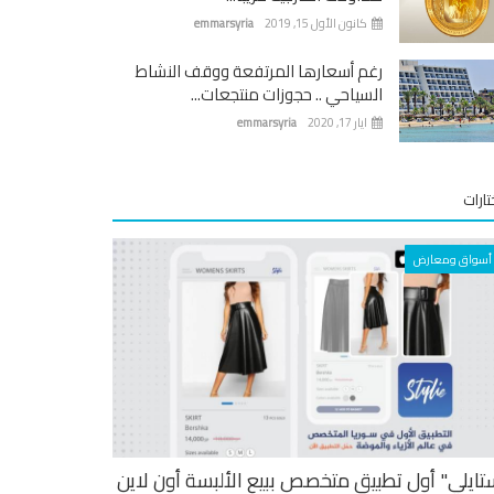
كانون الأول 15, 2019
emmarsyria
رغم أسعارها المرتفعة ووقف النشاط
السياحي .. حجوزات منتجعات...
ايار 17, 2020
emmarsyria
ارات
أسواق ومعارض
تايلي" أول تطبيق متخصص ببيع الألبسة أون لاين