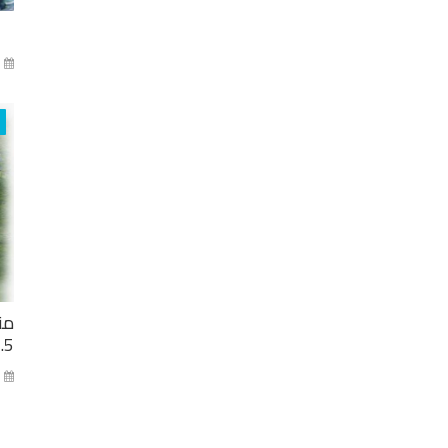
آذا
من
2.5 مليار ل
كا