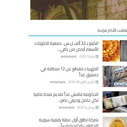
قالات الأكثر قراءة
الكيلو بـ32 ألف ل.س.. جمعية الحلويات:
الأسعار أرخص من باقي...
ايار 14, 2020
emmarsyria
الكهرباء تنقطع عن 12 منطقة في
دمشق غداً
تشرين الأول 18, 2019
emmarsyria
الحكومة تناقش غداً تقديم منحة مالية
لكل عامل وحرفي تضرر...
نيسان 4, 2020
emmarsyria
شركة تطلق أول عملة رقمية سورية
للتداولات الخارجية قريباً...