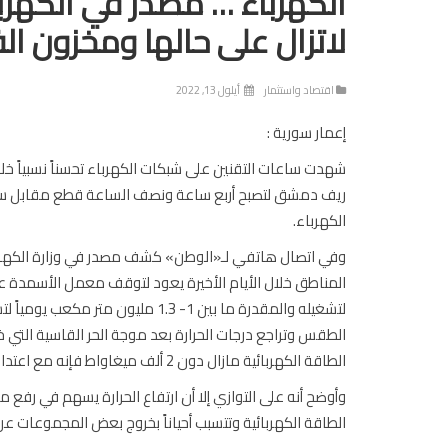
الكهرباء … مصدر في الكهرب
لاتزال على حالها ومخزون الف
اقتصاد واستثمار
أيلول 13, 2022
إعمار سورية :
شهدت ساعات التقنين على شبكات الكهرباء تحسناً نسبياً خل
ريف دمشق لتصبح أربع ساعة ونصف الساعة قطع مقابل ساع
الكهرباء.
وفي اتصال هاتفي لـ«الوطن» كشف مصدر في وزارة الكهربا
المناطق خلال الأيام الأخيرة يعود لتوقف معمل الأسمدة ع
لتشغيله والمقدرة ما بين 1- 1.3 مل
الطقس وتراجع درجات الحرارة بعد موجة الحر القاسية التي 
الطاقة الكهربائية مازال دون 2 ألف ميغاواط فإنه مع اعتدال درجات الحرارة يرتفع معدل التغذية على الشبكة.
وأوضح أنه على التوازي إلا أن ارتفاع الحرارة يسهم في رفع 
الطاقة الكهربائية وتتسبب أحياناً بخروج بعض المجموعات عن