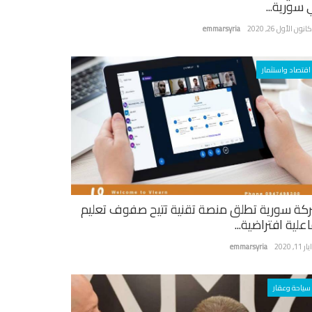
 سورية...
نون الأول 26, 2020
emmarsyria
اقتصاد واستثمار
كة سورية تطلق منصة تقنية تتيح صفوف تعليم
علية افتراضية...
ر 11, 2020
emmarsyria
سياحة وعقار