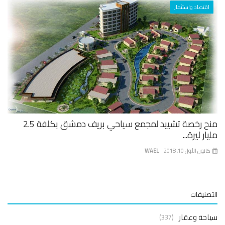
اقتصاد واستثمار
منح رخصة تشييد لمجمع سياحي بريف دمشق بكلفة 2.5
ار ليرة...
نون الأول 10, 2018
WAEL
صنيفات
حة وعقار
(337)