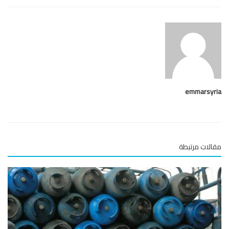
emmarsy
لات مرتبطة