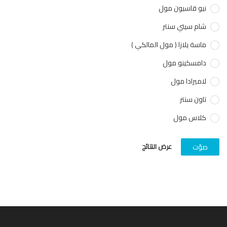
نيو قاسيون مول
شام سيتي سنتر
ماسة يلازا ( مول المالكي )
دامسكينو مول
لاميرادا مول
تاون سنتر
كلاس مول
عرض النتائج
صوّت