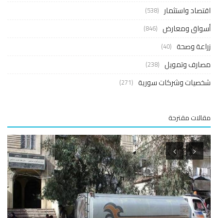
صاد واستثمار
(538)
واق ومعارض
(846)
عة وصحة
(40)
ارف وتمويل
(238)
صيات وشركات سورية
(271)
لات مقترحة