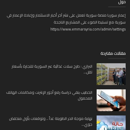
ل
ار سوريا منصة سورية تعمل على نشر آخر أخبار الاستثمار وإعادة الإعمار في
ية مع تسليط الضوء على المشاريع الناجحة
https://www.emmarsyria.com/admin/setti
لات مقترحة
البرازي : طرح سلات غذائية عبر السورية للتجارة بأسعار
تقل...
الخطيب ينفي دراسة رفع أجور الإنترنت ومكالمات الهاتف
المحمول
نهاية موجة الحر الطويلة غداً .. وتوقعات بأول منخفض
جوي...