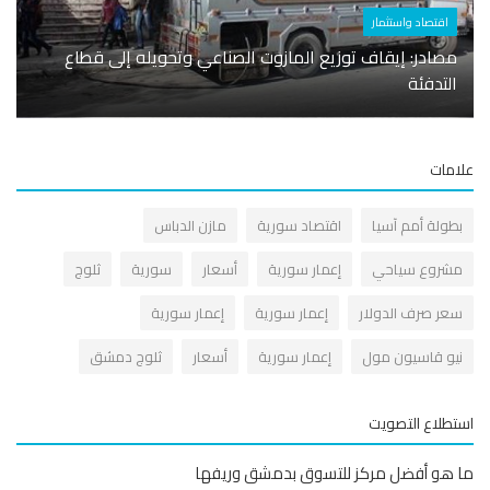
اقتصاد واستثمار
سياحة
مصادر: إيقاف توزيع المازوت الصناعي وتحويله إلى قطاع
الاس
التدفئة
المخط
مات
طولة أمم آسيا
اقتصاد سورية
مازن الدباس
شروع سياحي
إعمار سورية
أسعار
سورية
ثلوج
عر صرف الدولار
إعمار سورية
إعمار سورية
يو قاسيون مول
إعمار سورية
أسعار
ثلوج دمشق
طلاع التصويت
هو أفضل مركز للتسوق بدمشق وريفها