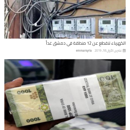
باء تنقطع عن 12 منطقة في دمشق غداً
رين الأول 18, 2019
emmarsyria