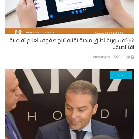
كة سورية تطلق منصة تقنية تتيح صفوف تعليم تفاعلية
راضية...
 11, 2020
emmarsyria
سياحة وعقار