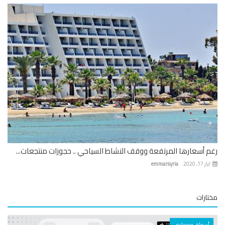
 أسعارها المرتفعة ووقف النشاط السياحي .. حجوزات منتجعات...
 17, 2020
emmarsyria
ارات
أسواق ومعارض