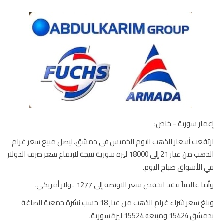
ار سورية - خاص:
فعت أسعار الذهب اليوم الخميس في دمشق، ليصل مبيع سعر غرام
الذهب من عيار 21 إلى 18000 ليرة سورية نتيجة لارتفاع سعر صرف الدولار
الأسواق صباح اليوم.
 عالمياً فقد انخفض سعر الاونصة إلى 1277 دولار أمريكي.
وبلغ سعر شراء غرام الذهب من عيار 18 حسب نشرة جمعية الصاغة
 ومبيعه 15524 ليرة سورية.