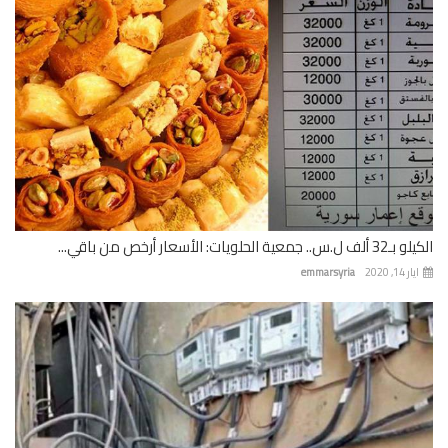
 جمعية الحلويات: الأسعار أرخص من باقي...
 14, 2020
emmarsyria