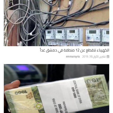
باء تنقطع عن 12 منطقة في دمشق غداً
رين الأول 18, 2019
emmarsyria