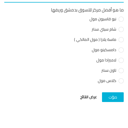
هو أفضل مركز للتسوق بدمشق وريفها
نيو قاسيون مول
شام سيتي سنتر
ماسة يلازا ( مول المالكي )
دامسكينو مول
لاميرادا مول
تاون سنتر
كلاس مول
عرض النتائج
صوّت