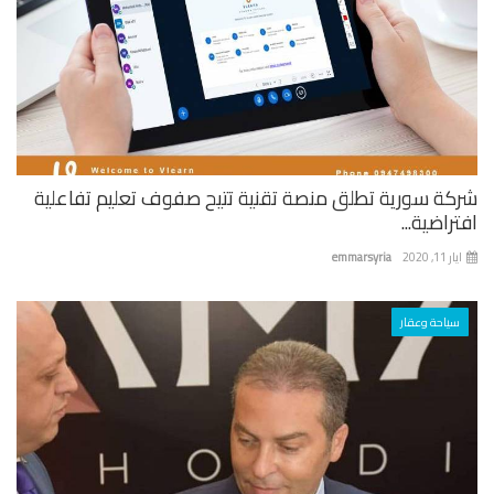
كة سورية تطلق منصة تقنية تتيح صفوف تعليم تفاعلية
راضية...
 11, 2020
emmarsyria
سياحة وعقار