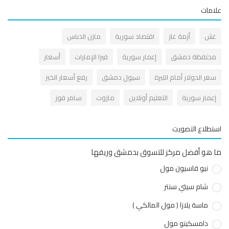
مات
ش
أزمة غاز
اقتصاد سورية
مازن الدباس
حتفظة دمشق
إعمار سورية
فيزا الإمارات
أسعار
عر الدولار أمام الليرة
سيول دمشق
رفع أسعار الخبز
عمار سورية
التعليم أونلاين
مازوت
سامر فوز
طلاع التصويت
هو أفضل مركز للتسوق بدمشق وريفها
نيو قاسيون مول
شام سيتي سنتر
ماسة يلازا ( مول المالكي )
دامسكينو مول