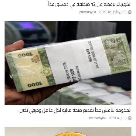
باء تنقطع عن 12 منطقة في دمشق غداً
رين الأول 18, 2019
emmarsyria
كومة تناقش غداً تقديم منحة مالية لكل عامل وحرفي تضرر...
ان 4, 2020
emmarsyria