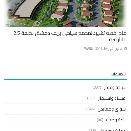
منح رخصة تشييد لمجمع سياحي بريف دمشق بكلفة 2.5
ار ليرة...
نون الأول 10, 2018
WAEL
صنيفات
حة وعقار
(337)
صاد واستثمار
(538)
واق ومعارض
(846)
عة وصحة
(40)
ارف وتمويل
(238)