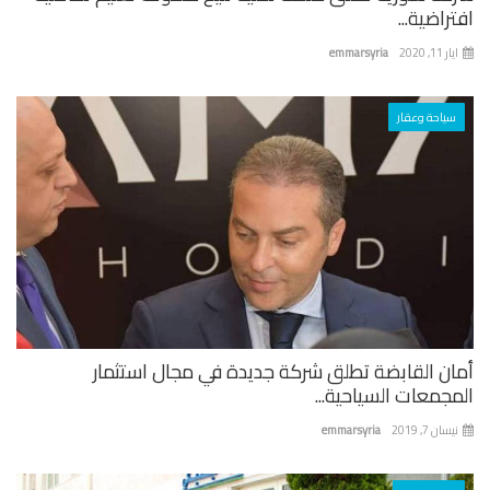
راضية...
 11, 2020
emmarsyria
سياحة وعقار
ان القابضة تطلق شركة جديدة في مجال استثمار
جمعات السياحية...
ان 7, 2019
emmarsyria