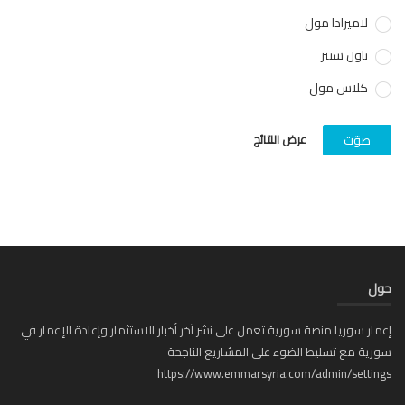
لاميرادا مول
تاون سنتر
كلاس مول
عرض النتائج
صوّت
ل
ار سوريا منصة سورية تعمل على نشر آخر أخبار الاستثمار وإعادة الإعمار في
ية مع تسليط الضوء على المشاريع الناجحة
https://www.emmarsyria.com/admin/setti