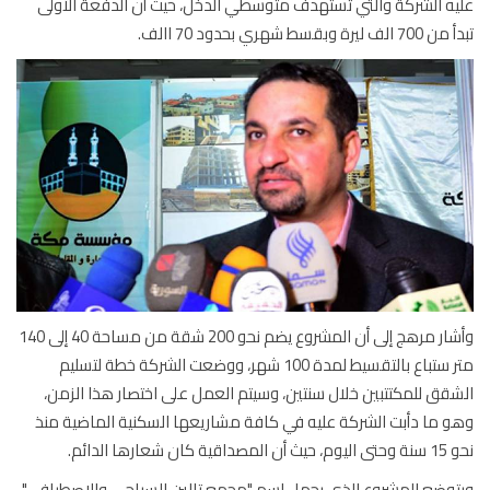
ه الشركة والتي تستهدف متوسطي الدخل، حيث أن الدفعة الأولى
 ليرة وبقسط شهري بحدود 70 االف.
وأشار مرهج إلى أن المشروع يضم نحو 200 شقة من مساحة 40 إلى 140
متر ستباع بالتقسيط لمدة 100 شهر، ووضعت الشركة خطة لتسليم
قق للمكتتبين خلال سنتين، وسيتم العمل على اختصار هذا الزمن،
 ما دأبت الشركة عليه في كافة مشاريعها السكنية الماضية منذ
ية كان شعارها الدائم.
وضع المشروع الذي يحمل اسم "مجمع تالين السياحي والإصطيافي"