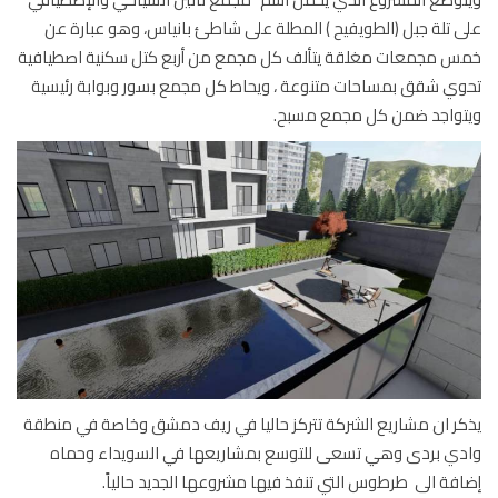
 تلة جبل (الطويفيح ) المطلة على شاطئ بانياس، وهو عبارة عن
 مجمعات مغلقة يتألف كل مجمع من أربع كتل سكنية اصطيافية
ي شقق بمساحات متنوعة ، ويحاط كل مجمع بسور وبوابة رئيسية
واجد ضمن كل مجمع مسبح.
ر ان مشاريع الشركة تتركز حاليا في ريف دمشق وخاصة في منطقة
ي بردى وهي تسعى للتوسع بمشاريعها في السويداء وحماه
فة الى طرطوس التي تنفذ فيها مشروعها الجديد حالياً.