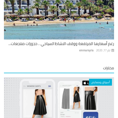
 أسعارها المرتفعة ووقف النشاط السياحي .. حجوزات منتجعات...
 17, 2020
emmarsyria
ارات
أسواق ومعارض