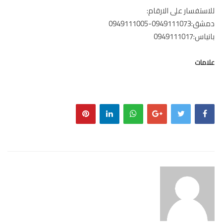
ستفسار على الارقام:
094911-0949111005
:0949111017
مات