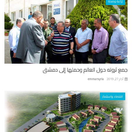
زراعة وصحة
ع ثروته حول العالم وحملها إلى دمشق
 27, 2019
emmarsyria
اقتصاد واستثمار