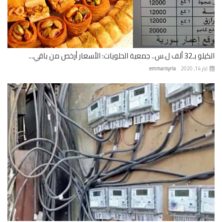
 جمعية الحلويات: الأسعار أرخص من باقي...
 14, 2020
emmarsyria