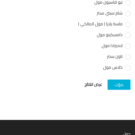
نيو قاسيون مول
شام سيتي سنتر
ماسة يلازا ( مول المالكي )
دامسكينو مول
لاميرادا مول
تاون سنتر
كلاس مول
عرض النتائج
صوّت
ل