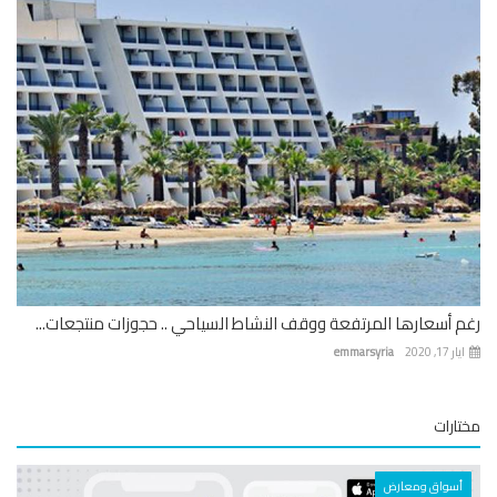
 أسعارها المرتفعة ووقف النشاط السياحي .. حجوزات منتجعات...
 17, 2020
emmarsyria
ارات
أسواق ومعارض