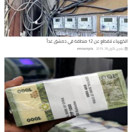
باء تنقطع عن 12 منطقة في دمشق غداً
رين الأول 18, 2019
emmarsyria