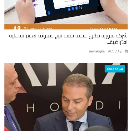
كة سورية تطلق منصة تقنية تتيح صفوف تعليم تفاعلية
راضية...
 11, 2020
emmarsyria
سياحة وعقار