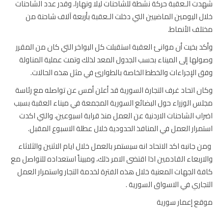
ت الـعقبة حركة نشطة للشاحنات ليلا ونهارا، وقدر عدد الشاحنات
ل اليومين الماضيين التي دخلت الـعقبة بأربعة آلاف شاحنة من
لف الأنماط.
د بخيت أن موانئ العقبة استقبلت كل البواخر التي كان من المقرر
لها إلى الميناء بحسب الجدول المعد لذلك وتمت عملية المناولة
 الإجراءات والخطط الخاصة بالطوارئ في مثل هذه الحالات.
ن اتحاد غرف التجارة السورية قد أعلن أمس عن تواصله مع رئاسة
س الوزراء حول البضائع السورية المجمعة في ميناء العقبة بسبب
اب الشاحنات الاردنية عن العمل منذ قرابة اسبوعين، والتي اكدت
مرار العمل في المنافذ الحدودية خلال عطلة الاسبوع المقبل.
 جانبه اكد الاتحاد انه سيستمر بالعمل خلال ايام الاثنين والثلاثاء
اربعاء القادمين اذا اقتضى الامر ذلك، ومبيناً استعداده للتواصل مع
ة الجهات المعنية خلال هذه الفترة لخدمة التجار واستمرار العمل
جاري في الاسواق السورية .
ع إعمار سورية