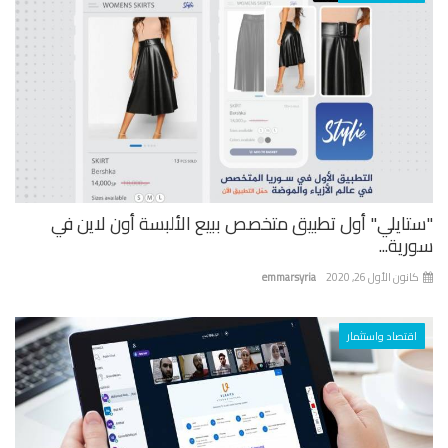
تايلي" أول تطبيق متخصص ببيع الألبسة أون لاين في
ية...
نون الأول 26, 2020
emmarsyria
اقتصاد واستثمار