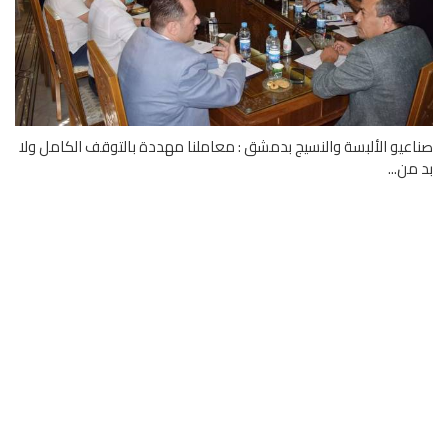
عيو الألبسة والنسيج بدمشق : معاملنا مهددة بالتوقف الكامل ولا
من...