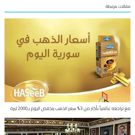
لات مرتبطة
جعه عالمياً بأكثر من 3% سعر الذهب ينخفض اليوم بـ2000 ليرة