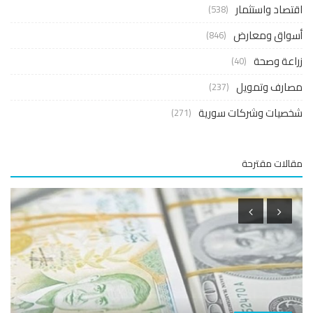
صاد واستثمار
(538)
واق ومعارض
(846)
عة وصحة
(40)
ارف وتمويل
(237)
صيات وشركات سورية
(271)
لات مقترحة