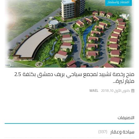
اقتصاد واستثمار
منح رخصة تشييد لمجمع سياحي بريف دمشق بكلفة 2.5
ار ليرة...
نون الأول 10, 2018
WAEL
صنيفات
حة وعقار
(337)