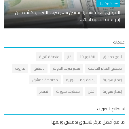
مصارف وتمويل
مصار
المركزي يعد باستمرار تحسن سعر صرف الليرة ويكشف عن
إجراءاته الحالية لذلك...
بنك الشام يدعم
مات
لوج دمشق
القانون10
غاز
عاصفة ثلجية
مشق الشام القابضة
سعر صرف الدولار
دمشق
مازوت
عمار سورية
إعادة إعمار سورية
محتفظة دمشق
عمار سورية
غش
مصارف سورية
تصدير
طلاع التصويت
هو أفضل مركز للتسوق بدمشق وريفها