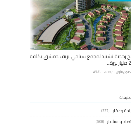
ح رخصة تشييد لمجمع سياحي بريف دمشق بكلفة
يرة...
نون الأول 10, 2018
WAEL
صنيفات
احة وعقار
(337)
صاد واستثمار
(538)