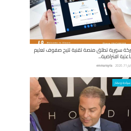
كة سورية تطلق منصة تقنية تتيح صفوف تعليم
علية افتراضية...
ر 11, 2020
emmarsyria
سياحة وعقار