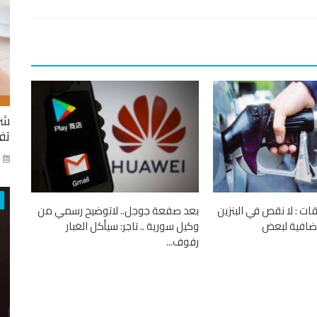
شر
تفا
ايا
ات : لا نقص في البنزين
بعد صفعة جوجل.. لاتوضيح رسمي من
إضافية لبعض
وكيل سورية .. تاجر: سيأكل الغبار
رفوف...