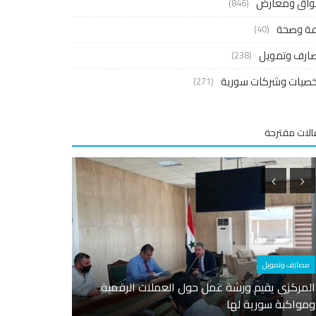
واق ومعارض
(846)
اعة وصحة
(40)
ارف وتمويل
(238)
صيات وشركات سورية
(271)
لات مقترحة
سياحة وعقار
اقتصاد واستثمار
بينهم رجل أعمال كويتي .. الاعلان عن ابرز
تراجع موجة ا
المساهمين في أكبر شركة عقارية...
واقع الكهرباء 