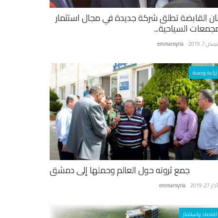
ان القابضة تطلق شركة جديدة في مجال استثمار
مجمعات السياحية...
سان 7, 2019
emmarsyria
زراعة وصحة
جمع ثروته حول العالم وحملها إلى دمشق
ر 27, 2019
emmarsyria
اقتصاد واستثمار