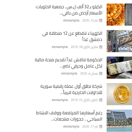
الكيلو بـ32 ألف ل.س.. جمعية الحلويات:
الأسعار أرخص من باقي...
ايار 14, 2020
emmarsyria
الكهرباء تنقطع عن 12 منطقة في
دمشق غداً
تشرين الأول 18, 2019
emmarsyria
الحكومة تناقش غداً تقديم منحة مالية
لكل عامل وحرفي تضرر...
نيسان 4, 2020
emmarsyria
شركة تطلق أول عملة رقمية سورية
للتداولات الخارجية قريباً...
كانون الأول 15, 2019
emmarsyria
رغم أسعارها المرتفعة ووقف النشاط
السياحي .. حجوزات منتجعات...
ايار 17, 2020
emmarsyria