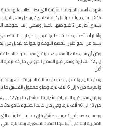
يشتري أكثر من 2 كيلو منها، باعتبار وسطي راتب الموظف الحكومي 30 ألف ليرة سورية تقريباً.
وأشار أحد أصحاب محلات الحلويات بحي الميدان لـ"الاقتصادي"، 
نسبة من المواطنين لتقديم البوظة والفواكه كبديل عن الح
وبيّن أن سبب غلاء الأسعار، هو ارتفاع سعر المواد الداخلة 
أقل.
ومن خلال جولة على عدد من محلات الحلويات المعروفة في 
والغريبة من 4 إلى 6 آلاف ليرة، وكيلو معمول الفستق ما بين 9,500 إلى 12,500 ليرة.
من 13 إلى 16 ألف ليرة، وفي حال كانت الحشوة كاجو بدلاً من الفستق ينخفض السعر إلى النصف تقريباً.
وبحسب مصدر في تموين دمشق فإن محلات الحلويات التي تقد
المديرية ليتم على أساسها اعتماد التسعيرة، بينما تلزم باقي 