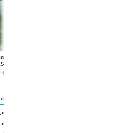
من
2.5 مليار ل
كا
الت
سي
اقت