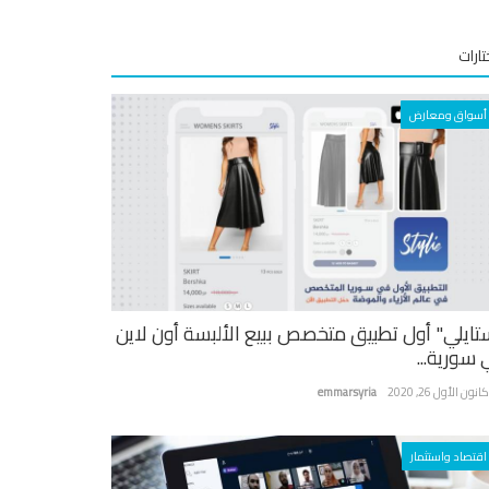
ارات
أسواق ومعارض
تايلي" أول تطبيق متخصص ببيع الألبسة أون لاين
 سورية...
نون الأول 26, 2020
emmarsyria
اقتصاد واستثمار