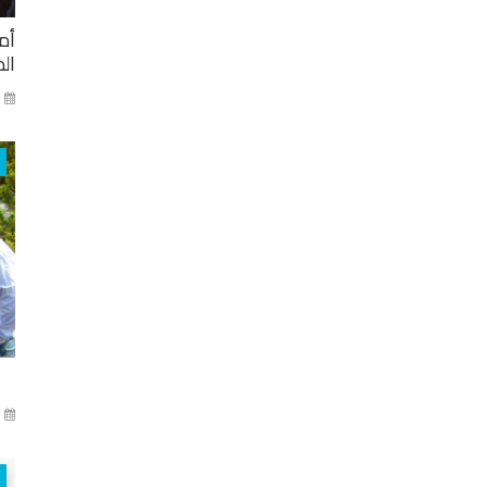
أم
ال
ني
آذا