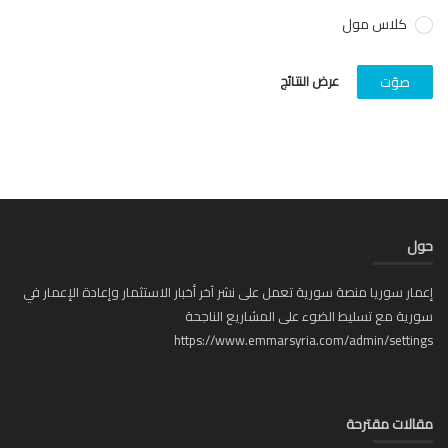
كلاس مول
عرض النتائج
صوّت
ل
ار سوريا منصة سورية تعمل على نشر آخر أخبار الاستثمار وإعادة الإعمار في
ية مع تسليط الضوء على المشاريع الناجحة
https://www.emmarsyria.com/admin/setti
لات مقترحة