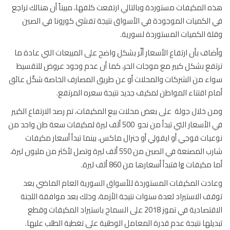
 المكيفات مستوردة وبالتالي ارتفعت كلفها، مبيناً أن هنالك تراجع
الكميات الموجودة في الأسواق نتيجة تفشي كورونا في الصين
ة الكميات المستوردة لسورية.
اف بأن ارتفاع الأسعار أثّر بشكل واضح على المبيعات التي عادة ما
فع بشكل كبير مع موجات الحر، كما أن عدم وجود عروض للتقسيط
ء من الشركات والمحلات أو عن طريق المصارف الخاصة شكّل عائق
م اقتناء المواطن لمكيف جديد نتيجة سعره المرتفع.
 خلال جولة على بعض محلات بيع المكيفات، تم رصد الارتفاع الكبير
في الأسعار التي تبدأ من نحو 500 ألف ليرة لمكيفات سعة طن واحد من
يات فوجي أو ايفولي أو جنرال ماكس، بينما تبدأ أسعار مكيفات
شارب المصنعة في الصين من 550 ألف ليرة وتصل لأكثر من مليون ليرة،
ت lg فتبدأ أسعارها من 860 ألف ليرة.
دت المكيفات المستوردة للأسواق السورية العام الماضي بعد
ف الاستيراد لعدة سنوات نتيجة الأزمة، وذلك بعد موافقة اللجنة
الاقتصادية في تموز 2018 على السماح باستيراد المكيفات وقطع
يلها نتيجة عدم قدرة المعامل الوطنية على تغطية الطلب عليها.