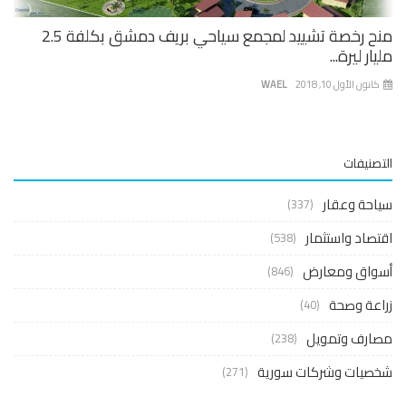
منح رخصة تشييد لمجمع سياحي بريف دمشق بكلفة 2.5
ار ليرة...
نون الأول 10, 2018
WAEL
صنيفات
حة وعقار
(337)
صاد واستثمار
(538)
واق ومعارض
(846)
عة وصحة
(40)
ارف وتمويل
(238)
صيات وشركات سورية
(271)