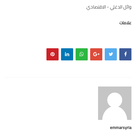
ل الدغلي - الاقتصادي
مات
emmarsy