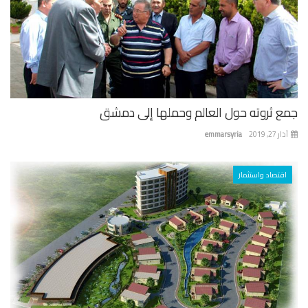
ع ثروته حول العالم وحملها إلى دمشق
 27, 2019
emmarsyria
اقتصاد واستثمار