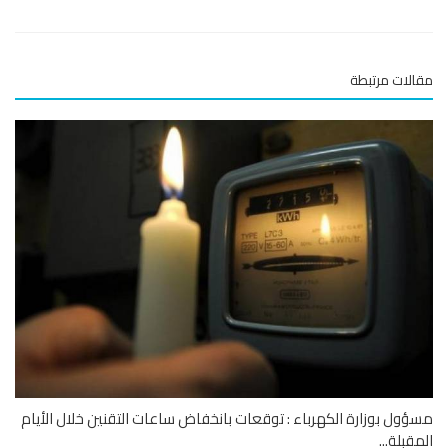
لات مرتبطة
ول بوزارة الكهرباء : توقعات بانخفاض ساعات التقنين خلال الأيام
قبلة...