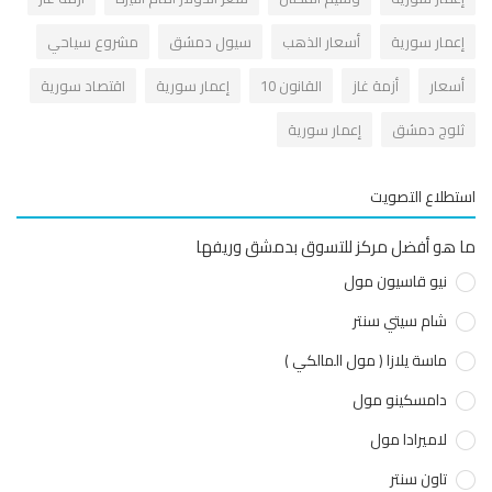
عمار سورية
أسعار الذهب
سيول دمشق
مشروع سياحي
سعار
أزمة غاز
القانون 10
إعمار سورية
اقتصاد سورية
لوج دمشق
إعمار سورية
طلاع التصويت
هو أفضل مركز للتسوق بدمشق وريفها
نيو قاسيون مول
شام سيتي سنتر
ماسة يلازا ( مول المالكي )
دامسكينو مول
لاميرادا مول
تاون سنتر