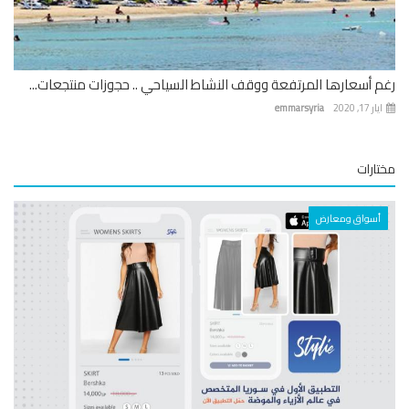
 أسعارها المرتفعة ووقف النشاط السياحي .. حجوزات منتجعات...
 17, 2020
emmarsyria
ارات
أسواق ومعارض