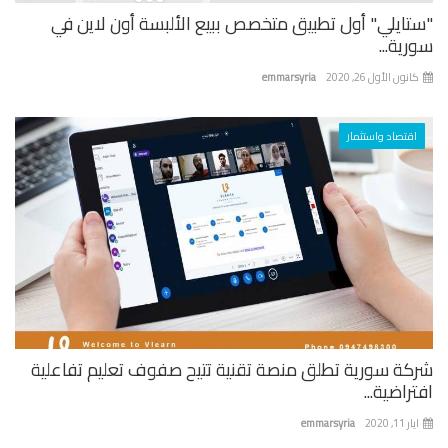
تايلي" أول تطبيق متخصص ببيع الألبسة أون لاين في
ية...
نون الأول 26, 2020
emmarsyria
اقتصاد واستثمار
كة سورية تطلق منصة تقنية تتيح صفوف تعليم تفاعلية
راضية...
 11, 2020
emmarsyria