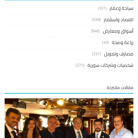
حة وعقار
(337)
صاد واستثمار
(538)
واق ومعارض
(846)
عة وصحة
(40)
ارف وتمويل
(237)
صيات وشركات سورية
(271)
لات مقترحة