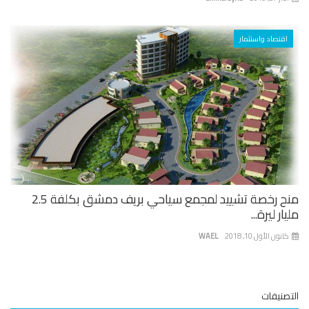
اقتصاد واستثمار
منح رخصة تشييد لمجمع سياحي بريف دمشق بكلفة 2.5
ار ليرة...
نون الأول 10, 2018
WAEL
صنيفات