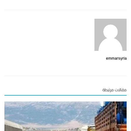
emmarsy
لات مرتبطة