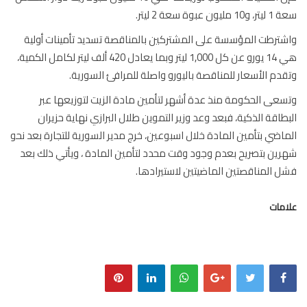
ليون عبوة سعة 2 ليتر.
ترطت المؤسسة على المشتركين بالمناقصة تسديد تأمينات أولية
هي 14 يورو عن كل 1,000 ليتر وبما يعادل 420 ألف ليتر لكامل الكمية،
دم الأسعار للمناقصة باليورو واصلة للمرافئ السورية.
عى الحكومة منذ عدة أشهر لتأمين مادة الزيت لتوزيعها عبر
طاقة الذكية، فبعد وعد وزير التموين طلال البرازي نهاية حزيران
اضي بتأمين المادة خلال اسبوعين، خرج مدير السورية للتجارة بعد نحو
ين بتصريح بعدم وجود وقت محدد لتأمين المادة ، ويأتي ذلك بعد
 المناقصتين الماضيتين لاستيرادها.
مات