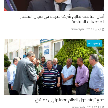
ان القابضة تطلق شركة جديدة في مجال استثمار
جمعات السياحية...
ان 7, 2019
emmarsyria
زراعة وصحة
ع ثروته حول العالم وحملها إلى دمشق
 27, 2019
emmarsyria