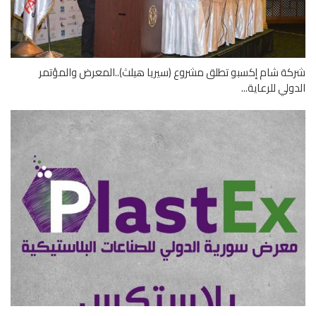
ة شام إكسبو تطلق مشروع (سيريا هيلث)..المعرض والمؤتمر
ولي للرعاية...