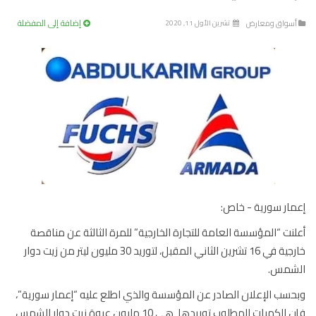
إضافة إلى المفضلة
سواق ومعارض
تشرين الأول 11, 2020
ار سورية - خاص:
نت “المؤسسة العامة للتجارة الخارجية” للمرة الثالثة عن مناقصة
خارجية في 16 تشرين الثاني المقبل، لتوريد 30 مليون ليتر من زيت دوار
شمس.
سب الإعلان الصادر عن المؤسسة والذي اطلع عليه “إعمار سورية”،
فإن الكميات المطلوب توريدها هي 10 مليون عبوة زيت دوار الشمس