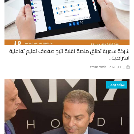
كة سورية تطلق منصة تقنية تتيح صفوف تعليم تفاعلية
راضية...
 11, 2020
emmarsyria
سياحة وعقار