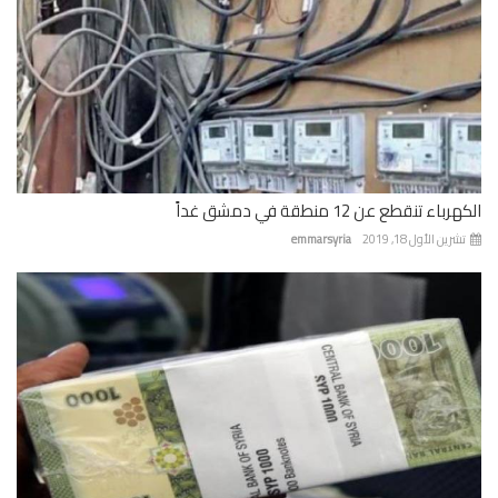
باء تنقطع عن 12 منطقة في دمشق غداً
رين الأول 18, 2019
emmarsyria