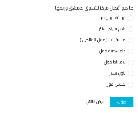
هو أفضل مركز للتسوق بدمشق وريفها
نيو قاسيون مول
شام سيتي سنتر
ماسة يلازا ( مول المالكي )
دامسكينو مول
لاميرادا مول
تاون سنتر
كلاس مول
عرض النتائج
صوّت