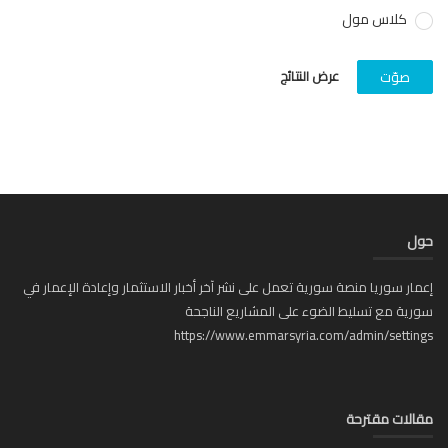
كلاس مول
عرض النتائج
صوّت
ل
ار سوريا منصة سورية تعمل على نشر آخر أخبار الاستثمار وإعادة الإعمار في
ية مع تسليط الضوء على المشاريع الناجحة
https://www.emmarsyria.com/admin/setti
لات مقترحة