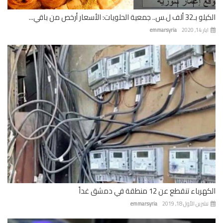
 جمعية الحلويات: الأسعار أرخص من باقي...
 14, 2020
emmarsyria
باء تنقطع عن 12 منطقة في دمشق غداً
رين الأول 18, 2019
emmarsyria