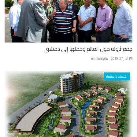
ع ثروته حول العالم وحملها إلى دمشق
 27, 2019
emmarsyria
اقتصاد واستثمار