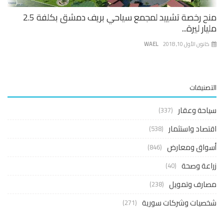
منح رخصة تشييد لمجمع سياحي بريف دمشق بكلفة 2.5
ار ليرة...
نون الأول 10, 2018
WAEL
صنيفات
حة وعقار
(337)
صاد واستثمار
(538)
واق ومعارض
(846)
عة وصحة
(40)
ارف وتمويل
(238)
صيات وشركات سورية
(271)