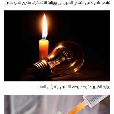
جع ملحوظ في التقنين الكهربائي ووزارة النفط تزف بشرى للمواطنين
رة الكهرباء توضح وضع التقنين ليلة رأس السنة