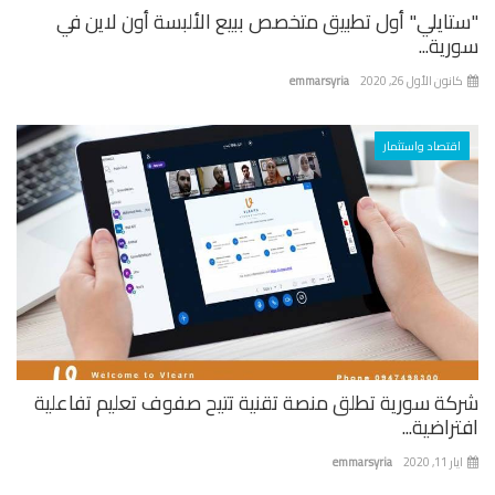
تايلي" أول تطبيق متخصص ببيع الألبسة أون لاين في
ية...
نون الأول 26, 2020
emmarsyria
اقتصاد واستثمار
كة سورية تطلق منصة تقنية تتيح صفوف تعليم تفاعلية
راضية...
 11, 2020
emmarsyria