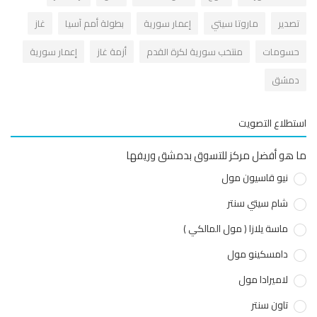
صدير
ماروتا سيتي
إعمار سورية
بطولة أمم آسيا
غاز
سومات
منتخب سورية لكرة القدم
أزمة غاز
إعمار سورية
مشق
طلاع التصويت
هو أفضل مركز للتسوق بدمشق وريفها
نيو قاسيون مول
شام سيتي سنتر
ماسة يلازا ( مول المالكي )
دامسكينو مول
لاميرادا مول
تاون سنتر