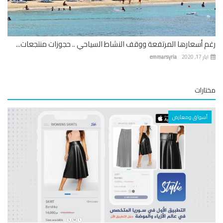
 أسعارها المرتفعة ووقف النشاط السياحي .. حجوزات منتجعات...
 17, 2020
emmarsyria
ارات
أسواق ومعارض