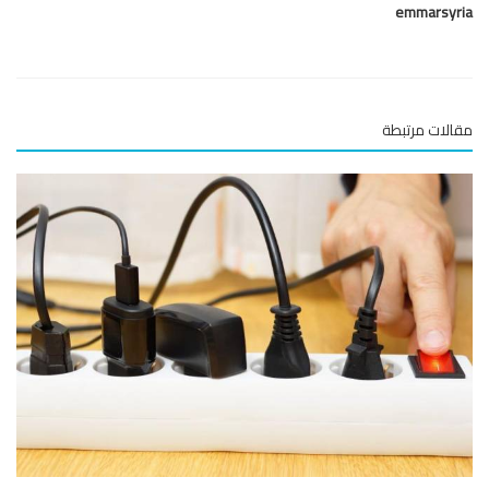
emmarsy
لات مرتبطة