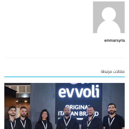
emmarsy
لات مرتبطة