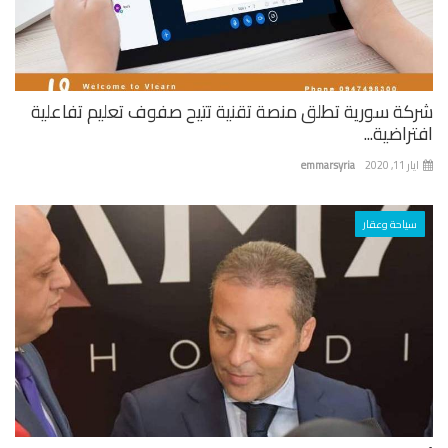
كة سورية تطلق منصة تقنية تتيح صفوف تعليم تفاعلية
راضية...
 11, 2020
emmarsyria
سياحة وعقار