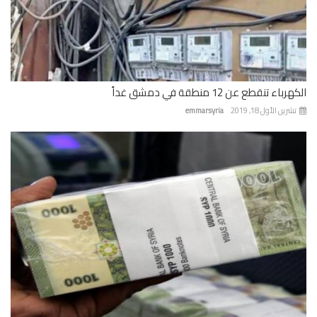
باء تنقطع عن 12 منطقة في دمشق غداً
رين الأول 18, 2019
emmarsyria