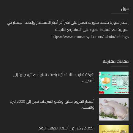
ل
ار سوريا منصة سورية تعمل على نشر آخر أخبار الاستثمار وإعادة الإعمار في
ية مع تسليط الضوء على المشاريع الناجحة
https://www.emmarsyria.com/admin/setti
لات مقترحة
شركة تطرح سللاً غذائية بنصف ثمنها مع توصيلها إلى
المنزل...
أسعار الفروج تحلق وكيلو الشرحات يصل إلى 2000 ليرة
والسبب...
انخفاض كبير في أسعار الذهب اليوم