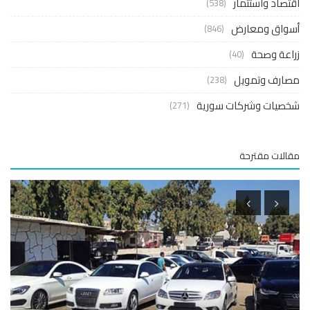
صاد واستثمار
(538)
واق ومعارض
(846)
عة وصحة
(40)
ارف وتمويل
(238)
صيات وشركات سورية
(271)
لات مقترحة