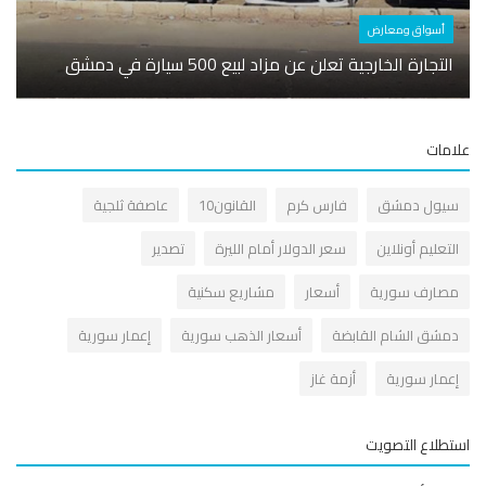
أسوا
أسواق ومعارض
وزير 
التجارة الخارجية تعلن عن مزاد لبيع 500 سيارة في دمشق
قضية و
مات
يول دمشق
فارس كرم
القانون10
عاصفة ثلجية
لتعليم أونلاين
سعر الدولار أمام الليرة
تصدير
صارف سورية
أسعار
مشاريع سكنية
مشق الشام القابضة
أسعار الذهب سورية
إعمار سورية
عمار سورية
أزمة غاز
طلاع التصويت