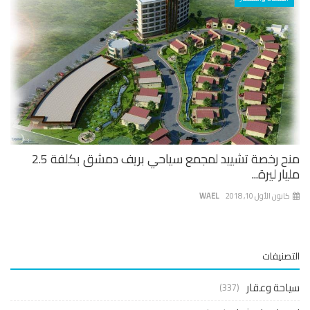
منح رخصة تشييد لمجمع سياحي بريف دمشق بكلفة 2.5
ار ليرة...
نون الأول 10, 2018
WAEL
صنيفات
حة وعقار
(337)