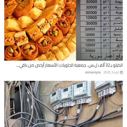
 جمعية الحلويات: الأسعار أرخص من باقي...
 14, 2020
emmarsyria