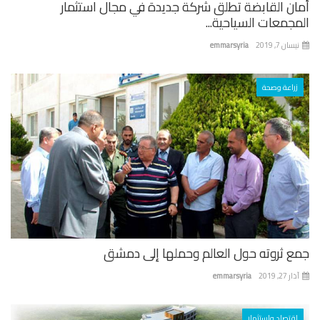
ان القابضة تطلق شركة جديدة في مجال استثمار
جمعات السياحية...
ان 7, 2019
emmarsyria
زراعة وصحة
ع ثروته حول العالم وحملها إلى دمشق
 27, 2019
emmarsyria
اقتصاد واستثمار