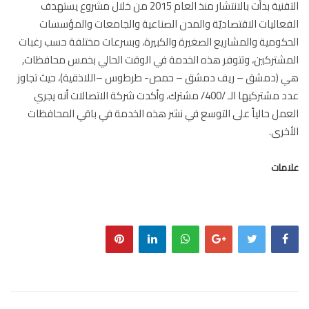
التقنية بدأت بالانتشار منذ العام 2015 من خلال مشروع يستهدف
عاليات الاقتصاديّة والمدن الصناعية والجامعات والمؤسسات
كومية والمشاريع الصغيرة والكبيرة، وبسرعات مختلفة حسب رغبات
شتركين، وتتوفر هذه الخدمة في الوقت الحالي بخمس محافظات,
 (دمشق – ريف دمشق – حمص- طرطوس –اللاذقية)، حيث تجاوز
عدد مشتركيها الـ /400/ مشترك، وأكدت شركة الاتصالات أنه يجري
مل حالياً على التوسع في نشر هذه الخدمة في باقي المحافظات
خرى.
مات