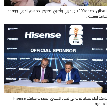
القطان : دعوة 300 تاجر عربي وأجنبي لمعرض دمشق الدولي ووفود
رية رسمية...
شركة أبناء عماد غريواتي تعود للسوق السورية بماركة Hisense
المية