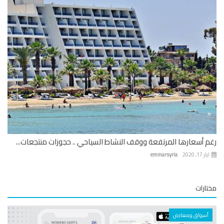
 أسعارها المرتفعة ووقف النشاط السياحي .. حجوزات منتجعات...
 17, 2020
emmarsyria
ارات
أسواق ومعارض