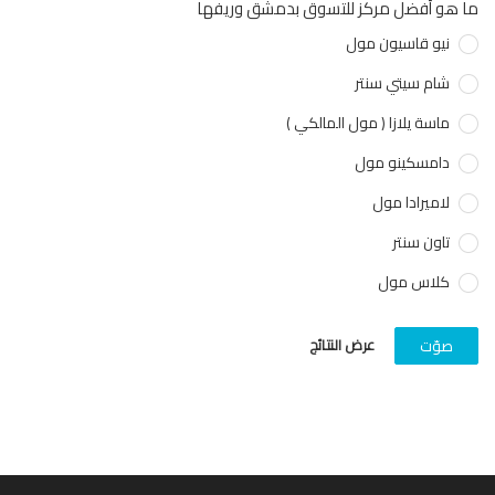
هو أفضل مركز للتسوق بدمشق وريفها
نيو قاسيون مول
شام سيتي سنتر
ماسة يلازا ( مول المالكي )
دامسكينو مول
لاميرادا مول
تاون سنتر
كلاس مول
عرض النتائج
صوّت