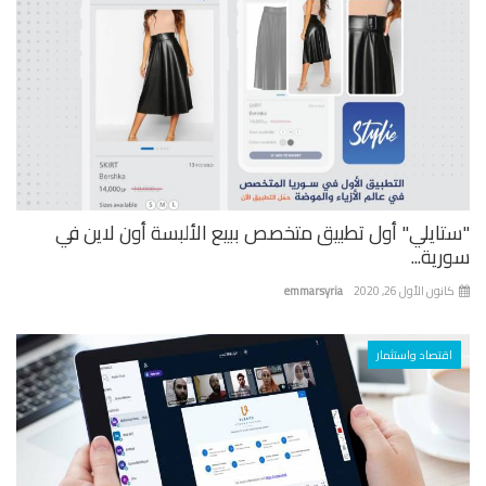
تايلي" أول تطبيق متخصص ببيع الألبسة أون لاين في
ية...
نون الأول 26, 2020
emmarsyria
اقتصاد واستثمار