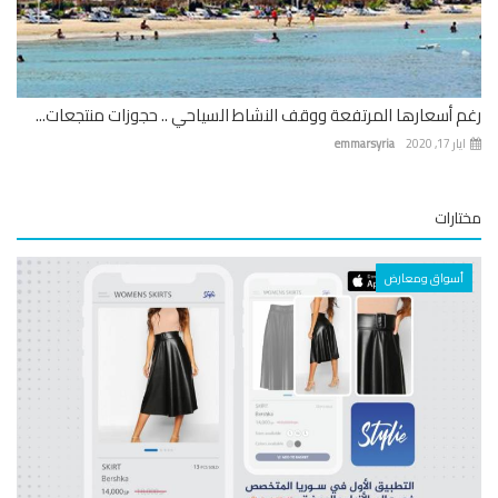
 أسعارها المرتفعة ووقف النشاط السياحي .. حجوزات منتجعات...
 17, 2020
emmarsyria
ارات
أسواق ومعارض