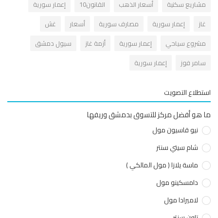
شاريع سكنية
أسعار الذهب
القانون10
إعمار سورية
از
إعمار سورية
مصارف سورية
أسعار
غش
شروع سياحي
إعمار سورية
أزمة غاز
سيول دمشق
امر فوز
إعمار سورية
طلاع التصويت
هو أفضل مركز للتسوق بدمشق وريفها
نيو قاسيون مول
شام سيتي سنتر
ماسة يلازا ( مول المالكي )
دامسكينو مول
لاميرادا مول
تاون سنتر