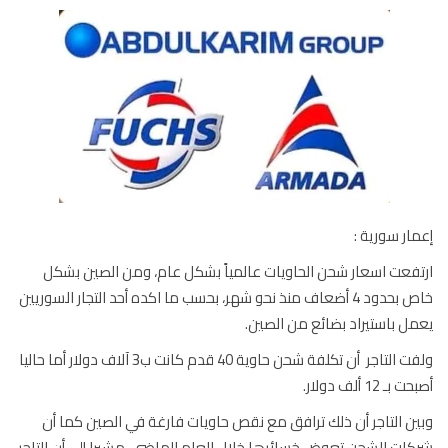
ار سورية :
فعت اسعار شحن الحاويات عالمياً بشكل عام، ومن الصين بشكل
خاص بحدود 4 أضعاف منذ نحو شهر، بحسب ما اكده أحد التجار السوريين
ل باستيراد بضائع من الصين.
ولفت التاجر أن تكلفة شحن حاوية 40 قدم كانت ب3 آلاف دولار أما حاليا
ـ 12 ألف دولار.
ن التاجر أن ذلك ترافق مع نقص حاويات فارغة في الصين كما أن
ات الشحن تعوض خسائرها خلال العام الماضي، مشيرا إلى أن التاجر