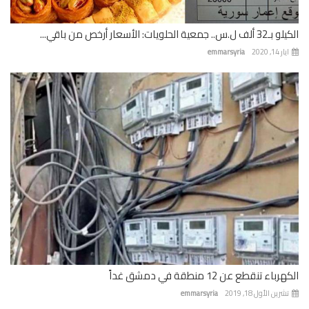
 جمعية الحلويات: الأسعار أرخص من باقي...
 14, 2020
emmarsyria
باء تنقطع عن 12 منطقة في دمشق غداً
رين الأول 18, 2019
emmarsyria