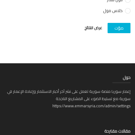
كلاس مول
عرض النتائج
صوّت
ل
ار سوريا منصة سورية تعمل على نشر آخر أخبار الاستثمار وإعادة الإعمار في
ية مع تسليط الضوء على المشاريع الناجحة
https://www.emmarsyria.com/admin/setti
لات مقترحة