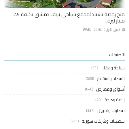
منح رخصة تشييد لمجمع سياحي بريف دمشق بكلفة 2.5
ار ليرة...
نون الأول 10, 2018
WAEL
صنيفات
حة وعقار
(337)
صاد واستثمار
(538)
واق ومعارض
(846)
عة وصحة
(40)
ارف وتمويل
(237)
صيات وشركات سورية
(271)