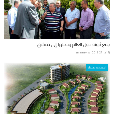
ع ثروته حول العالم وحملها إلى دمشق
 27, 2019
emmarsyria
اقتصاد واستثمار