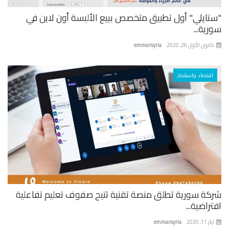
تايلي" أول تطبيق متخصص ببيع الألبسة أون لاين في
ية...
نون الأول 26, 2020
emmarsyria
اقتصاد واستثمار
كة سورية تطلق منصة تقنية تتيح صفوف تعليم تفاعلية
راضية...
 11, 2020
emmarsyria