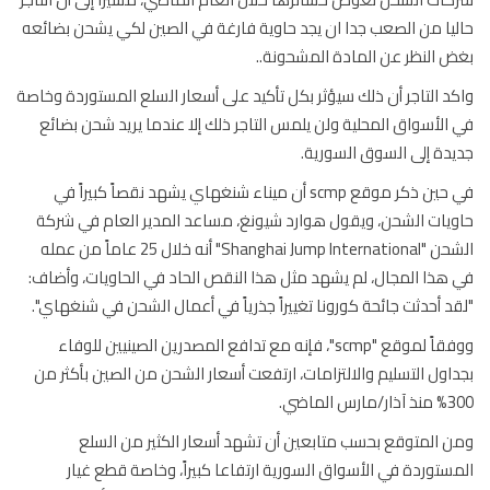
يا من الصعب جدا ان يجد حاوية فارغة في الصين لكي يشحن بضائعه
 النظر عن المادة المشحونة..
د التاجر أن ذلك سيؤثر بكل تأكيد على أسعار السلع المستوردة وخاصة
الأسواق المحلية ولن يلمس التاجر ذلك إلا عندما يريد شحن بضائع
دة إلى السوق السورية.
في حين ذكر موقع scmp أن ميناء شنغهاي يشهد نقصاً كبيراً في
يات الشحن، ويقول هوارد شيونغ، مساعد المدير العام في شركة
الشحن "Shanghai Jump International" أنه خلال 25 عاماً من عمله
هذا المجال، لم يشهد مثل هذا النقص الحاد في الحاويات، وأضاف:
د أحدثت جائحة كورونا تغييراً جذرياً في أعمال الشحن في شنغهاي".
ووفقاً لموقع "scmp"، فإنه مع تدافع المصدرين الصينيين للوفاء
اول التسليم والالتزامات، ارتفعت أسعار الشحن من الصين بأكثر من
س الماضي.
 المتوقع بحسب متابعين أن تشهد أسعار الكثير من السلع
ستوردة في الأسواق السورية ارتفاعا كبيراً، وخاصة قطع غيار